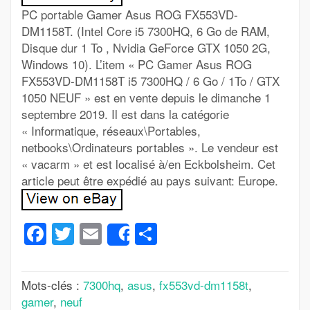
PC portable Gamer Asus ROG FX553VD-
DM1158T. (Intel Core i5 7300HQ, 6 Go de RAM,
Disque dur 1 To , Nvidia GeForce GTX 1050 2G,
Windows 10). L’item « PC Gamer Asus ROG
FX553VD-DM1158T i5 7300HQ / 6 Go / 1To / GTX
1050 NEUF » est en vente depuis le dimanche 1
septembre 2019. Il est dans la catégorie
« Informatique, réseaux\Portables,
netbooks\Ordinateurs portables ». Le vendeur est
« vacarm » et est localisé à/en Eckbolsheim. Cet
article peut être expédié au pays suivant: Europe.
Facebook
Twitter
Email
Partager
Share
Mots-clés :
7300hq
,
asus
,
fx553vd-dm1158t
,
gamer
,
neuf