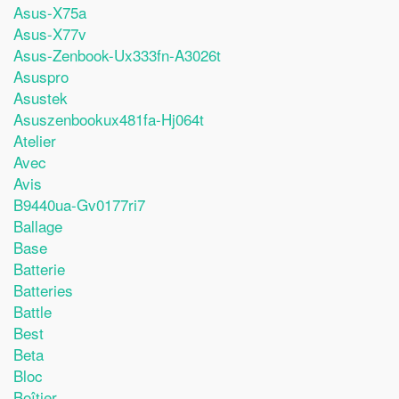
Asus-X75a
Asus-X77v
Asus-Zenbook-Ux333fn-A3026t
Asuspro
Asustek
Asuszenbookux481fa-Hj064t
Atelier
Avec
Avis
B9440ua-Gv0177ri7
Ballage
Base
Batterie
Batteries
Battle
Best
Beta
Bloc
Boîtier