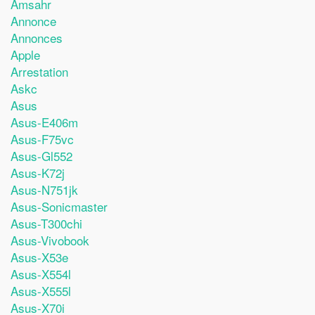
Amsahr
Annonce
Annonces
Apple
Arrestation
Askc
Asus
Asus-E406m
Asus-F75vc
Asus-Gl552
Asus-K72j
Asus-N751jk
Asus-Sonicmaster
Asus-T300chi
Asus-Vivobook
Asus-X53e
Asus-X554l
Asus-X555l
Asus-X70i