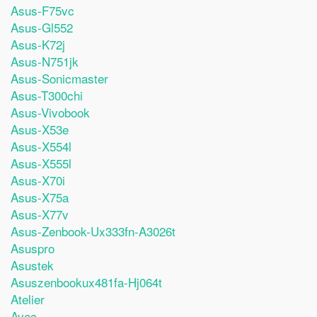
Asus-F75vc
Asus-Gl552
Asus-K72j
Asus-N751jk
Asus-Sonicmaster
Asus-T300chi
Asus-Vivobook
Asus-X53e
Asus-X554l
Asus-X555l
Asus-X70i
Asus-X75a
Asus-X77v
Asus-Zenbook-Ux333fn-A3026t
Asuspro
Asustek
Asuszenbookux481fa-Hj064t
Atelier
Avec