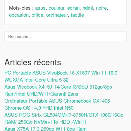
Mots-clés :
asus
,
couleur
,
écran
,
hdmi
,
noire
,
occasion
,
office
,
ordinateur
,
tactile
Articles récents
PC Portable ASUS VivoBook 16 X1607 Win 11 16.0
WUXGA Intel Core Ultra 5 32
Asus Vivobook X415J 14/Core I3/SSD 512go/8go
Ram/Intel UHD/W11/Garanti 2ans
Ordinateur Portable ASUS Chromebook CX1405
Chrome OS 14,0 FHD Intel N50
ASUS ROG Strix GL504GM-I7-8750H/GTX 1060/16Go
RAM/ 256Go NVMe+1To HDD -Win11
Asus X75A 17.3 250go W11 8go Ram