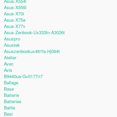
Asus-X554l
Asus-X555l
Asus-X70i
Asus-X75a
Asus-X77v
Asus-Zenbook-Ux333fn-A3026t
Asuspro
Asustek
Asuszenbookux481fa-Hj064t
Atelier
Avec
Avis
B9440ua-Gv0177ri7
Ballage
Base
Batterie
Batteries
Battle
Best