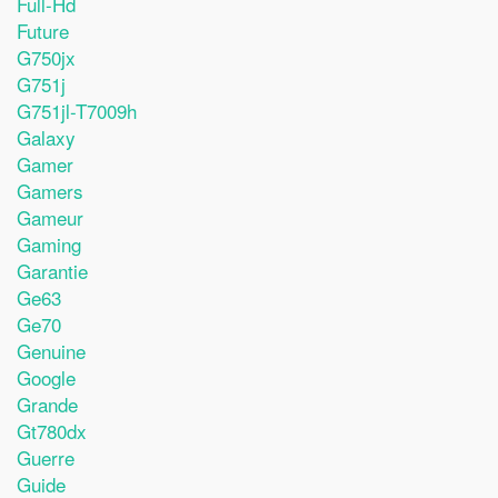
Full-Hd
Future
G750jx
G751j
G751jl-T7009h
Galaxy
Gamer
Gamers
Gameur
Gaming
Garantie
Ge63
Ge70
Genuine
Google
Grande
Gt780dx
Guerre
Guide