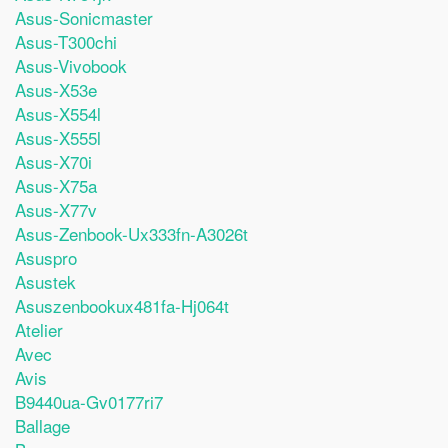
Asus-Sonicmaster
Asus-T300chi
Asus-Vivobook
Asus-X53e
Asus-X554l
Asus-X555l
Asus-X70i
Asus-X75a
Asus-X77v
Asus-Zenbook-Ux333fn-A3026t
Asuspro
Asustek
Asuszenbookux481fa-Hj064t
Atelier
Avec
Avis
B9440ua-Gv0177ri7
Ballage