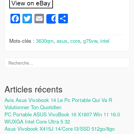
Facebook
Twitter
Email
Partager
Share
Mots-clés :
3630qm
,
asus
,
core
,
g75vw
,
intel
Articles récents
Avis Asus Vivobook 14 Le Pc Portable Qui Va R
Volutionner Ton Quotidien
PC Portable ASUS VivoBook 16 X1607 Win 11 16.0
WUXGA Intel Core Ultra 5 32
Asus Vivobook X415J 14/Core I3/SSD 512go/8go