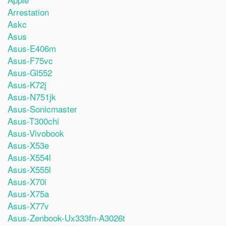
Arrestation
Askc
Asus
Asus-E406m
Asus-F75vc
Asus-Gl552
Asus-K72j
Asus-N751jk
Asus-Sonicmaster
Asus-T300chi
Asus-Vivobook
Asus-X53e
Asus-X554l
Asus-X555l
Asus-X70i
Asus-X75a
Asus-X77v
Asus-Zenbook-Ux333fn-A3026t