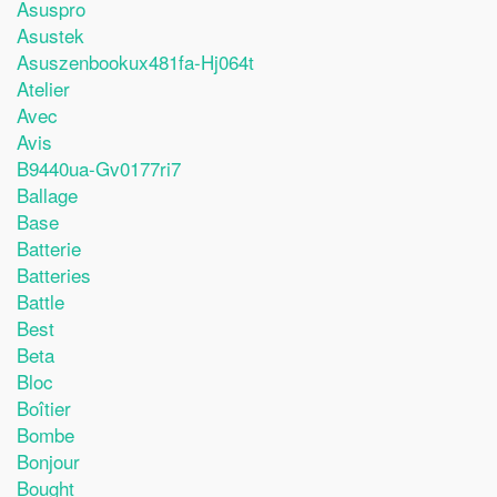
Asuspro
Asustek
Asuszenbookux481fa-Hj064t
Atelier
Avec
Avis
B9440ua-Gv0177ri7
Ballage
Base
Batterie
Batteries
Battle
Best
Beta
Bloc
Boîtier
Bombe
Bonjour
Bought