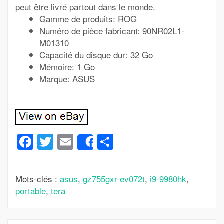
peut être livré partout dans le monde.
Gamme de produits: ROG
Numéro de pièce fabricant: 90NR02L1-
M01310
Capacité du disque dur: 32 Go
Mémoire: 1 Go
Marque: ASUS
Facebook
Twitter
Email
Partager
Share
Mots-clés :
asus
,
gz755gxr-ev072t
,
i9-9980hk
,
portable
,
tera