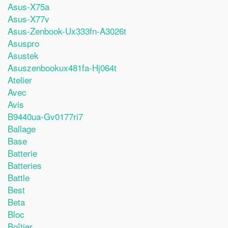
Asus-X75a
Asus-X77v
Asus-Zenbook-Ux333fn-A3026t
Asuspro
Asustek
Asuszenbookux481fa-Hj064t
Atelier
Avec
Avis
B9440ua-Gv0177ri7
Ballage
Base
Batterie
Batteries
Battle
Best
Beta
Bloc
Boîtier