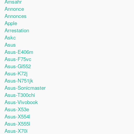
Amsahr
Annonce
Annonces
Apple
Arrestation
Askc
Asus
Asus-E406m
Asus-F75vc
Asus-Gl552
Asus-K72j
Asus-N751jk
Asus-Sonicmaster
Asus-T300chi
Asus-Vivobook
Asus-X53e
Asus-X554l
Asus-X555l
Asus-X70i