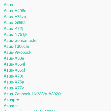
Asus
Asus-E406m
Asus-F75vc
Asus-Gl552
Asus-K72j
Asus-N751jk
Asus-Sonicmaster
Asus-T300chi
Asus-Vivobook
Asus-X53e
Asus-X554l
Asus-X555l
Asus-X70i
Asus-X75a
Asus-X77v
Asus-Zenbook-Ux333fn-A3026t
Asuspro
Asustek