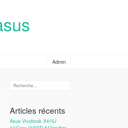
asus
Admin
Articles récents
Asus Vivobook X415J
14/Core I3/SSD 512go/8go