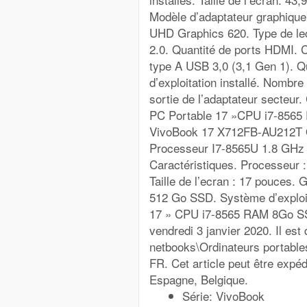
Modèle d’adaptateur graphique 
UHD Graphics 620. Type de lec
2.0. Quantité de ports HDMI. 
type A USB 3,0 (3,1 Gen 1). Q
d’exploitation installé. Nombre 
sortie de l’adaptateur secteur
PC Portable 17 »CPU i7-856
VivoBook 17 X712FB-AU212T Or
Processeur I7-8565U 1.8 GHz
Caractéristiques. Processeur :
Taille de l’ecran : 17 pouces. 
512 Go SSD. Système d’exploi
17 » CPU i7-8565 RAM 8Go SS
vendredi 3 janvier 2020. Il est
netbooks\Ordinateurs portables
FR. Cet article peut être exp
Espagne, Belgique.
Série: VivoBook