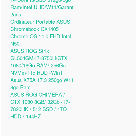
Ram/Intel UHD/W11/Garanti
2ans
Ordinateur Portable ASUS
Chromebook CX1405
Chrome OS 14,0 FHD Intel
N50
ASUS ROG Strix
GL504GM-I7-8750H/GTX
1060/16Go RAM/ 256Go
NVMe+1To HDD -Win11
Asus X75A 17.3 250go W11
8go Ram
ASUS ROG CHIMERA /
GTX 1080 8GB/ 32Gb / I7-
7820HK / 512 SSD / 1TO
HDD / 144HZ