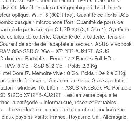
discrêt. Modèle d’adaptateur graphique à bord. Intel®
teur optique. Wi-Fi 5 (802.11ac). Quantité de Ports USB
Combo casque / microphone Port. Quantité de ports de
uantité de ports de type C USB 3,0 (3,1 Gen 1). Système
de cellules de batterie. Capacité de la batterie. Tension
. Courant de sortie de l’adaptateur secteur. ASUS VivoBook
5 RAM 8Go SSD 512Go – X712FB-AU212T. ASUS
dinateur Portable – Ecran 17,3 Pouces Full HD –
 – RAM 8 Go – SSD 512 Go – Poids 2,3 Kg
 Intel Core i7. Memoire vive : 8 Go. Poids : De 2 a 3 Kg.
Garantie du fabricant : Garantie de 2 ans. Stockage total :
tation : windows 10. L’item « ASUS VivoBook PC Portable
D 512Go X712FB-AU212T » est en vente depuis le
 dans la catégorie « Informatique, réseaux\Portables,
 ». Le vendeur est « quadrimedia » et est localisé à/en
édié aux pays suivants: France, Royaume-Uni, Allemagne,