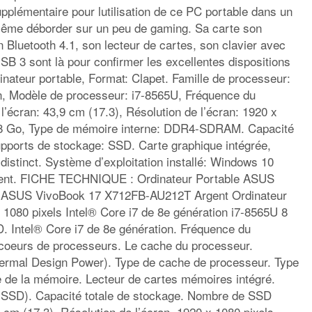
pplémentaire pour lutilisation de ce PC portable dans un
même déborder sur un peu de gaming. Sa carte son
 Bluetooth 4.1, son lecteur de cartes, son clavier avec
B 3 sont là pour confirmer les excellentes dispositions
inateur portable, Format: Clapet. Famille de processeur:
on, Modèle de processeur: i7-8565U, Fréquence du
l’écran: 43,9 cm (17.3), Résolution de l’écran: 1920 x
: 8 Go, Type de mémoire interne: DDR4-SDRAM. Capacité
upports de stockage: SSD. Carte graphique intégrée,
distinct. Système d’exploitation installé: Windows 10
gent. FICHE TECHNIQUE : Ordinateur Portable ASUS
 ASUS VivoBook 17 X712FB-AU212T Argent Ordinateur
 1080 pixels Intel® Core i7 de 8e génération i7-8565U 8
ntel® Core i7 de 8e génération. Fréquence du
coeurs de processeurs. Le cache du processeur.
ermal Design Power). Type de cache de processeur. Type
 de la mémoire. Lecteur de cartes mémoires intégré.
 (SSD). Capacité totale de stockage. Nombre de SSD
,9 cm (17.3). Résolution de l’écran. 1920 x 1080 pixels.