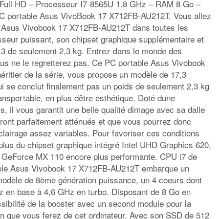
 Full HD – Processeur I7-8565U 1.8 GHz – RAM 8 Go –
C portable Asus VivoBook 17 X712FB-AU212T. Vous allez
le Asus Vivobook 17 X712FB-AU212T dans toutes les
seur puissant, son chipset graphique supplémentaire et
,3 de seulement 2,3 kg. Entrez dans le monde des
ous ne le regretterez pas. Ce PC portable Asus Vivobook
ritier de la série, vous propose un modèle de 17,3
i se conclut finalement pas un poids de seulement 2,3 kg
ransportable, en plus dêtre esthétique. Doté dune
s, il vous garantit une belle qualité dimage avec sa dalle
seront parfaitement atténués et que vous pourrez donc
clairage assez variables. Pour favoriser ces conditions
 plus du chipset graphique intégré Intel UHD Graphics 620,
a GeForce MX 110 encore plus performante. CPU i7 de
able Asus Vivobook 17 X712FB-AU212T embarque un
modèle de 8ème génération puissance, un 4 coeurs dont
z en base à 4,6 GHz en turbo. Disposant de 8 Go en
ibilité de la booster avec un second module pour la
tion que vous ferez de cet ordinateur. Avec son SSD de 512