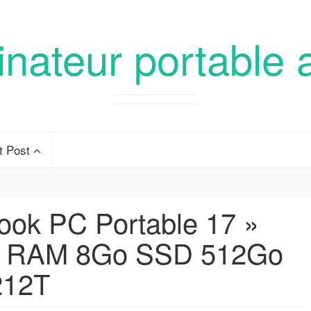
inateur portable 
t Post
ok PC Portable 17 »
5 RAM 8Go SSD 512Go
212T