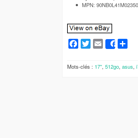
MPN: 90NB0L41M0235
Facebook
Twitter
Email
Pa
Share
Mots-clés :
17''
,
512go
,
asus
,