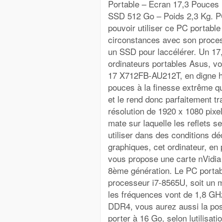
Portable – Ecran 17,3 Pouces
SSD 512 Go – Poids 2,3 Kg. P
pouvoir utiliser ce PC portab
circonstances avec son proces
un SSD pour laccélérer. Un 17
ordinateurs portables Asus, v
17 X712FB-AU212T, en digne hé
pouces à la finesse extrême qu
et le rend donc parfaitement t
résolution de 1920 x 1080 pixel
mate sur laquelle les reflets 
utiliser dans des conditions dé
graphiques, cet ordinateur, en
vous propose une carte nVidi
8ème génération. Le PC port
processeur i7-8565U, soit un 
les fréquences vont de 1,8 GH
DDR4, vous aurez aussi la poss
porter à 16 Go, selon lutilisa