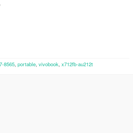
0
rtager
i7-8565
,
portable
,
vivobook
,
x712fb-au212t