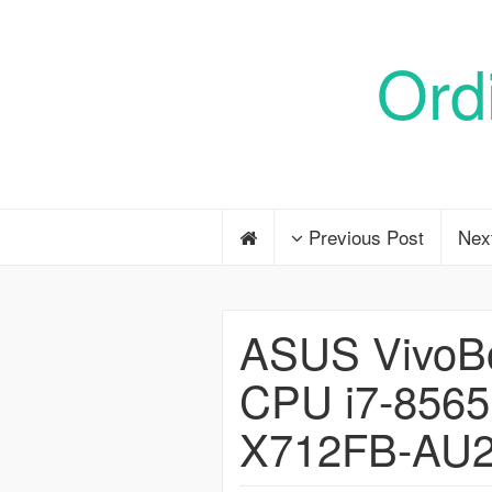
Ord
Previous Post
Nex
ASUS VivoBo
CPU i7-856
X712FB-AU