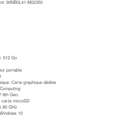
cant: 90NB0L41-M02350
D: 512 Go
eur portable
t
hique: Carte graphique dédiée
 Computing
7 8th Gen.
r carte microSD
 1,80 GHz
: Windows 10