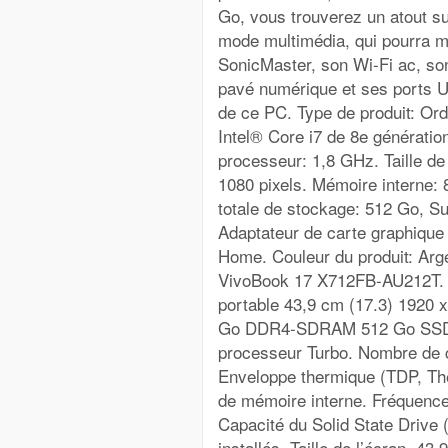
Go, vous trouverez un atout su
mode multimédia, qui pourra 
SonicMaster, son Wi-Fi ac, son
pavé numérique et ses ports US
de ce PC. Type de produit: Ord
Intel® Core i7 de 8e générati
processeur: 1,8 GHz. Taille de 
1080 pixels. Mémoire interne
totale de stockage: 512 Go, S
Adaptateur de carte graphique 
Home. Couleur du produit: Ar
VivoBook 17 X712FB-AU212T.
portable 43,9 cm (17.3) 1920 x
Go DDR4-SDRAM 512 Go SSD. I
processeur Turbo. Nombre de 
Enveloppe thermique (TDP, Th
de mémoire interne. Fréquence
Capacité du Solid State Drive
installés. Taille de l’écran. 43