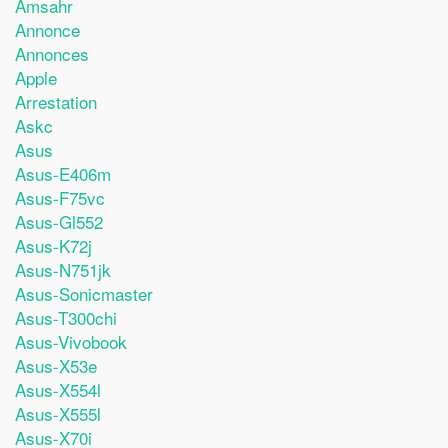
Amsahr
Annonce
Annonces
Apple
Arrestation
Askc
Asus
Asus-E406m
Asus-F75vc
Asus-Gl552
Asus-K72j
Asus-N751jk
Asus-Sonicmaster
Asus-T300chi
Asus-Vivobook
Asus-X53e
Asus-X554l
Asus-X555l
Asus-X70i