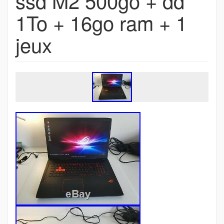
ssd M2 500go + dd
1To + 16go ram + 1
jeux