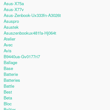
Asus-X75a
Asus-X77v
Asus-Zenbook-Ux333fn-A3026t
Asuspro
Asustek
Asuszenbookux481fa-Hj064t
Atelier
Avec
Avis
B9440ua-Gv0177ri7
Ballage
Base
Batterie
Batteries
Battle
Best
Beta
Bloc
Boîtier