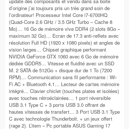
update des composants et vendu dans sa boite
d’origine j’ai toujours pris un très grand soin de
l’ordinateur! Processeur Intel Core i7-6700HQ
(Quad-Core 2.6 GHz / 3.5 GHz Turbo – Cache 8
Mo)… 16 Go de mémoire vive DDR4 (2 slots 8Go –
maximum 32 Go)… Ecran de 17.3 anti-reflets avec
résolution Full HD (1920 x 1080 pixels) et angles de
vision larges… Chipset graphique performant
NVIDIA GeForce GTX 1060 avec 6 Go de mémoire
dédiée GDDR5… Vitesse et fluidité avec un SSD
M. 2 SATA de 512Go + disque dur de 1 To (7200
RPM)… Communication sans fil performante : Wi-
Fi AC + Bluetooth 4.1… Lecteur de cartes mémoire
intégré… Clavier chiclet (touches plates et isolées)
avec touches rétroéclairées… 1 port réversible
USB 3.1 Type C + 3 ports USB 3.0 offrant de
hautes vitesses de transfert… 3 Port USB 3.1 Type
C avec technologie Thunderbolt. + un jeux offert
(rage 2). L’item « Pc portable ASUS Gaming 17