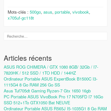
Mots-clés :
500go
,
asus
,
portable
,
vivobook
,
x705uf-gc118t
Articles récents
ASUS ROG CHIMERA / GTX 1080 8GB/ 32Gb / I7-
7820HK / 512 SSD / 1TO HDD / 144HZ
Ordinateur Portable ASUS ExpertBook B1500C I3-
1115G4 8 Go RAM 256 Go SS
Asus Tuf705dt Gaming Ryzen-7 Gtx 1650 16gb
PC Portable ASUS VivoBook Pro 17 N705FD I7 16Go
SSD 512+1To GTX1050 Bat NEUVE
Ordinateur Portable ASUS R565J I5-1035G1 8 Go RAM