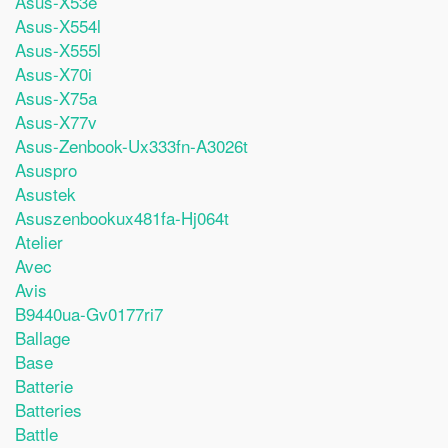
Asus-X53e
Asus-X554l
Asus-X555l
Asus-X70i
Asus-X75a
Asus-X77v
Asus-Zenbook-Ux333fn-A3026t
Asuspro
Asustek
Asuszenbookux481fa-Hj064t
Atelier
Avec
Avis
B9440ua-Gv0177ri7
Ballage
Base
Batterie
Batteries
Battle