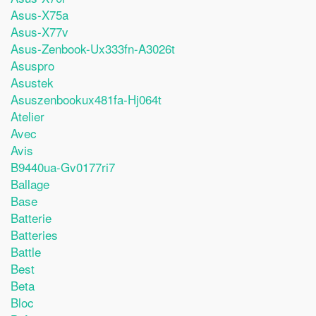
Asus-X75a
Asus-X77v
Asus-Zenbook-Ux333fn-A3026t
Asuspro
Asustek
Asuszenbookux481fa-Hj064t
Atelier
Avec
Avis
B9440ua-Gv0177ri7
Ballage
Base
Batterie
Batteries
Battle
Best
Beta
Bloc