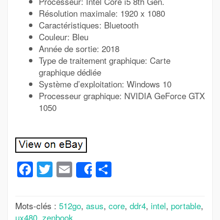
Processeur: Intel Core i5 8th Gen.
Résolution maximale: 1920 x 1080
Caractéristiques: Bluetooth
Couleur: Bleu
Année de sortie: 2018
Type de traitement graphique: Carte
graphique dédiée
Système d’exploitation: Windows 10
Processeur graphique: NVIDIA GeForce GTX
1050
Facebook
Twitter
Email
Partager
Share
Mots-clés :
512go
,
asus
,
core
,
ddr4
,
intel
,
portable
,
ux480
,
zenbook