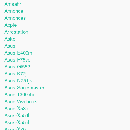
Amsahr
Annonce
Annonces
Apple
Arrestation
Askc
Asus
Asus-E406m
Asus-F75vc
Asus-Gl552
Asus-K72j
Asus-N751jk
Asus-Sonicmaster
Asus-T300chi
Asus-Vivobook
Asus-X53e
Asus-X554l
Asus-X555l
Asus-X70i