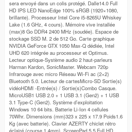
sera envoyé dans un colis protégé. Dalle14.0 Full
HD IPS LED NanoEdge 100% sRGB (1920×1080,
brillante). Processeur Intel Core i5-8265U Whiskey
Lake (1.6 GHz, 4 cours). Mémoire vive installée
(max)8 Go DDR4 2400 MHz (soudée). Espace de
stockage SSD M. 2 de 512 Go. Carte graphique
NVIDIA GeForce GTX 1050 Max-Q dédiée, Intel
UHD 620 intégrée au processeur et Optimus.
Lecteur optique-Système audio 2 haut-parleurs
Harman Kardon, SonicMaster. Webcam 720p
Infrarouge avec micro Réseau Wi-Fi ac (2×2)
Bluetooth 5.0. Lecteur de cartesMicro-SD Sortie(s)
vidéoHDMI -Entrée(s) / Sortie(s)Combo Casque.
MicroUSB1 USB 2.0 + 1 USB 3.1 (Gen2) + 1 USB
3.1 Type-C (Gen2). Système d’exploitation
Windows 10 64 bits. Batterie Li-Ion 4 cellules
70Whr. Dimensions (mm)323 x 225 x 17.9 Poids1.6
Kg (avec batterie). Clavier AZERTY chiclet rétro
éclairé (course 1.4mm), ScreenPad 5.5 Full HD