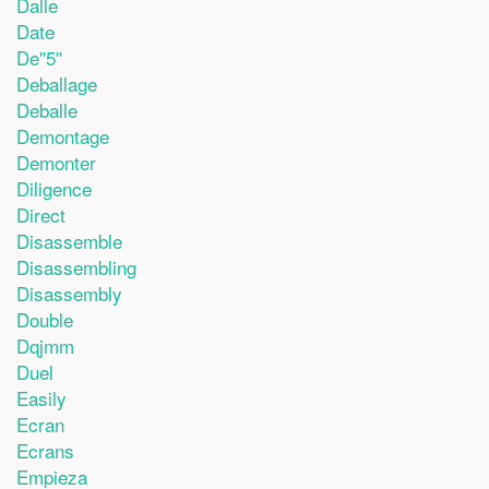
Dalle
Date
De''5''
Deballage
Deballe
Demontage
Demonter
Diligence
Direct
Disassemble
Disassembling
Disassembly
Double
Dqjmm
Duel
Easily
Ecran
Ecrans
Empieza