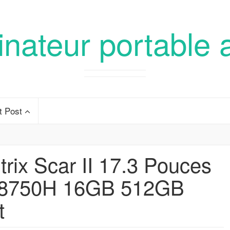
inateur portable 
t Post
ix Scar II 17.3 Pouces
7-8750H 16GB 512GB
t