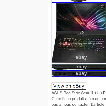
ASUS Rog Strix Scar II 17.3 Pouces Notebook i7-8750H 16GB 512GB Très Bon État. Cette fiche produit a été automatiquement traduite. Si vous avez des questions, nhésitez pas à nous contacter. L’article est soumis à une taxation différenciée selon §25a UstG. NOUS EXPÉDIONS TOUT JUSQU’À DES MARCHANDISES BLOQUÉES GRATUITEMENT. Concessionnaires les mieux notés. Avec plus de 99% d’avis positifs, vous êtes toujours du bon côté. EN LIGNE, TÉLÉPHONE, SUR PLACE. Systèmes audio, HIFI et son. Téléphones cellulaires, tablettes et montres intelligentes. Vêtements, chaussures et accessoires. Copieurs, imprimantes et scanners. Instruments de musique et équipement. Jeux PC et vidéo. PC, ordinateurs portables et réseau. Tout sur l’enfant. À propos de nous. Asus ROG Strix Scar II GL704GW 17,3 pouces i7-8750H 16 Go de RAM 512 Go SSD GeForce RTX270 Win10 gunmetal. Les ordinateurs portables sont disponibles dans de nombreux modèles différents. Qu’il s’agisse d’un ordinateur portable de travail, de loisirs ou de jeu, la vaste sélection du marché offre la solution adaptée à toutes les exigences. La haute qualité Asus ROG Strix Scar II GL704GW 17,3 pouces i7-8750H 16 Go de RAM 512 Go SSD GeForce RTX270 Win10 gunmetal se caractérise par des performances élevées et un design élégant et intemporel. Détails du produit pour Asus ROG Strix Scar II GL704GW 17,3 pouces i7-8750H 16 Go de RAM 512 Go SSD GeForce RTX270 Win10 gunmetal Fabricant: Asus Modèle: ROG Strix Scar II Écran: 17,3 , 1 920 x 1 080, 127 ppp, 144 Hz, sans reflets, IPS, 3 ms Processeur: Intel Core i7-8750H, 6x 2,20 GHz RAM: 16 Go de DDR4-2666 2 modules de 8 Go, 2 emplacements, max. 32 Go Disque dur: N /? A SSD: 512 Go M. 2 PCIe (2280) Graphiques: NVIDIA GeForce RTX 2070 (Mobile), 8 Go GDDR6 Connexions: 1x HDMI 2.0, 1x Mini DisplayPort 1.2, 1x USB-C 3.1, 1x USB-A 3.1, 3x USB-A 3.0, 1x Gb LAN, 1x jack Sans fil: WLAN 802.11a /? Ac (2×2), Bluetooth 5.0 Batterie: 1x batterie installée en permanence (Li-Polymer, 4 cellules, 76Wh) Poids: 2,90 kg Système d’exploitation: Windows 10 Famille 64 bits Entrée: clavier avec disposition DE éclairage RVB, pavé numérique, dôme en caoutchouc, anti-ghosting /? N-key rollover, pavé tactile (2 boutons de souris séparés ci-dessous) Webcam: 0,9 mégapixels Lecteur optique: N /? A Lecteur de carte: carte SD, MMC Dimensions (LxPxH): 400x273x26,4 mm La couleur noire EAN: 4718017210201. État optique Très bien L’article est en un très bon Condition et est noté 4 étoiles sur 5 par nos experts. L’article souligne cependant à peine signes visibles d’usure. La promesse de qualité mySWOOOP La satisfaction du client et la qualité sont nos principales priorités. Par conséquent, bien sûr, tous les articles sont soigneusement vérifiés par nos experts afin de pouvoir vous proposer des produits d’occasion de haute qualité. Contenu de la livraison Asus ROG Strix Scar II Câble de charge Les accessoires sont bien sûr entièrement fonctionnels. Si des accessoires d’origine, tels que le câble de charge, sont endommagés, ils ont été remplacés par des alternatives équivalentes. Remarque: Ce ne sont pas des photos originales de l’article, mais des images standard du fabricant. Remarque sur la TVA: Tous les prix sont incl. TVA et plus les frais d’expédition déterminés par la classe d’expédition. Cet article est soumis à une imposition différentielle selon §25a UStG. La TVA ne peut donc pas être déclarée. Dans le processus d’achat, vous pouvez combiner plusieurs enchères de notre part et Économisez les frais d’expédition, ajustez votre adresse de facturation et de livraison et choisissez le mode de paiement et le mode d’ex