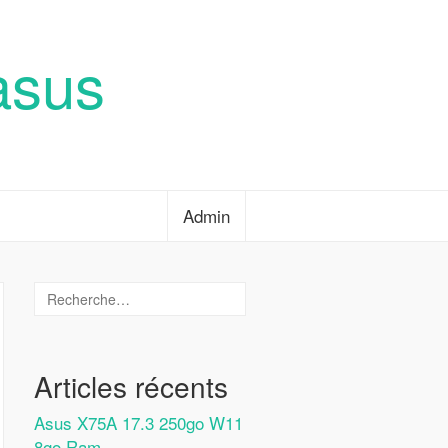
asus
Admin
Articles récents
Asus X75A 17.3 250go W11
8go Ram