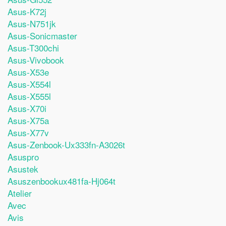
Asus-K72j
Asus-N751jk
Asus-Sonicmaster
Asus-T300chi
Asus-Vivobook
Asus-X53e
Asus-X554l
Asus-X555l
Asus-X70i
Asus-X75a
Asus-X77v
Asus-Zenbook-Ux333fn-A3026t
Asuspro
Asustek
Asuszenbookux481fa-Hj064t
Atelier
Avec
Avis