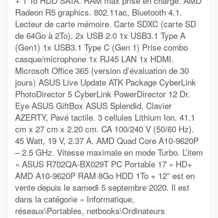
+ 1 To HDD SATA. RAM max prise en charge. AMD
Radeon R5 graphics. 802.11ac, Bluetooth 4.1.
Lecteur de carte mémoire. Carte SDXC (carte SD
de 64Go à 2To). 2x USB 2.0 1x USB3.1 Type A
(Gen1) 1x USB3.1 Type C (Gen 1) Prise combo
casque/microphone 1x RJ45 LAN 1x HDMI.
Microsoft Office 365 (version d’évaluation de 30
jours) ASUS Live Update ATK Package CyberLink
PhotoDirector 5 CyberLink PowerDirector 12 Dr.
Eye ASUS GiftBox ASUS Splendid. Clavier
AZERTY, Pavé tactile. 3 cellules Lithium Ion. 41.1
cm x 27 cm x 2.20 cm. CA 100/240 V (50/60 Hz).
45 Watt, 19 V, 2.37 A. AMD Quad Core A10-9620P
– 2.5 GHz. Vitesse maximale en mode Turbo. L’item
« ASUS R702QA-BX029T PC Portable 17 » HD+
AMD A10-9620P RAM 8Go HDD 1To + 12″ est en
vente depuis le samedi 5 septembre 2020. Il est
dans la catégorie « Informatique,
réseaux\Portables, netbooks\Ordinateurs