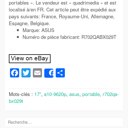
portables ». Le vendeur est « quadrimedia » et est
localisé à/en FR. Cet article peut être expédié aux
pays suivants: France, Royaume-Uni, Allemagne,
Espagne, Belgique.
Marque: ASUS
Numéro de pièce fabricant: R702QABX029T
Facebook
Twitter
Email
Partager
Share
Mots-clés :
17''
,
a10-9620p
,
asus
,
portable
,
r702qa-
bx029t