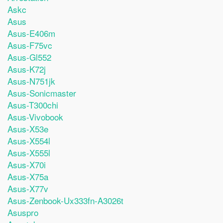
Askc
Asus
Asus-E406m
Asus-F75vc
Asus-Gl552
Asus-K72j
Asus-N751jk
Asus-Sonicmaster
Asus-T300chi
Asus-Vivobook
Asus-X53e
Asus-X554l
Asus-X555l
Asus-X70i
Asus-X75a
Asus-X77v
Asus-Zenbook-Ux333fn-A3026t
Asuspro