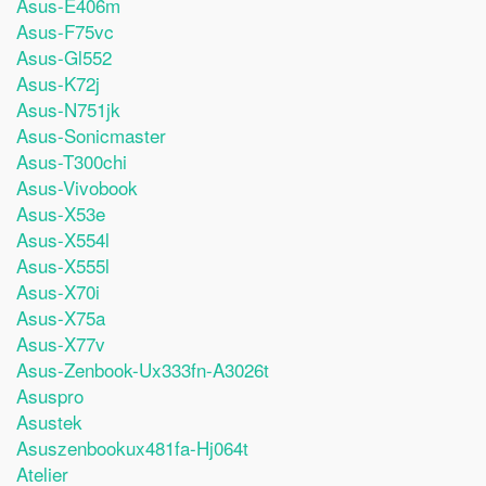
Asus-E406m
Asus-F75vc
Asus-Gl552
Asus-K72j
Asus-N751jk
Asus-Sonicmaster
Asus-T300chi
Asus-Vivobook
Asus-X53e
Asus-X554l
Asus-X555l
Asus-X70i
Asus-X75a
Asus-X77v
Asus-Zenbook-Ux333fn-A3026t
Asuspro
Asustek
Asuszenbookux481fa-Hj064t
Atelier