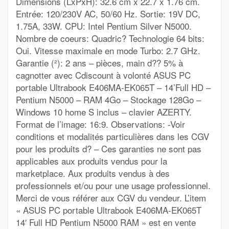
Dimensions (LxPxH): 32.6 cm x 22.7 x 1.76 cm.
Entrée: 120/230V AC, 50/60 Hz. Sortie: 19V DC,
1.75A, 33W. CPU: Intel Pentium Silver N5000.
Nombre de coeurs: Quadric? Technologie 64 bits:
Oui. Vitesse maximale en mode Turbo: 2.7 GHz.
Garantie (²): 2 ans – pièces, main d?? 5% à
cagnotter avec Cdiscount à volonté ASUS PC
portable Ultrabook E406MA-EK065T – 14’Full HD –
Pentium N5000 – RAM 4Go – Stockage 128Go –
Windows 10 home S inclus – clavier AZERTY.
Format de l’image: 16:9. Observations: -Voir
conditions et modalités particulières dans les CGV
pour les produits d? – Ces garanties ne sont pas
applicables aux produits vendus pour la
marketplace. Aux produits vendus à des
professionnels et/ou pour une usage professionnel.
Merci de vous référer aux CGV du vendeur. L’item
« ASUS PC portable Ultrabook E406MA-EK065T
14′ Full HD Pentium N5000 RAM » est en vente