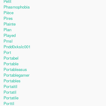
Petit
Phasmophobia
Pièce
Pires
Plainte
Plan
Played
Pmsl
Pndd0xkslc001
Port
Portabel
Portable
Portableasus
Portablegamer
Portables
Portaitil
Portatil
Portatile
Porttil