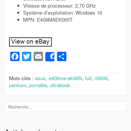
Vitesse de processeur: 2,70 GHz
Système d’exploitation: Windows 10
MPN: E406MAEK065T
Facebook
Twitter
Email
Partager
Share
Mots-clés :
asus
,
e406ma-ek065t
,
full
,
n5000
,
pentium
,
portable
,
ultrabook