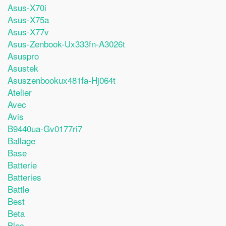
Asus-X70i
Asus-X75a
Asus-X77v
Asus-Zenbook-Ux333fn-A3026t
Asuspro
Asustek
Asuszenbookux481fa-Hj064t
Atelier
Avec
Avis
B9440ua-Gv0177ri7
Ballage
Base
Batterie
Batteries
Battle
Best
Beta
Bloc