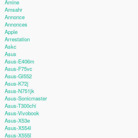
Amine
Amsahr
Annonce
Annonces
Apple
Arrestation
Askc
Asus
Asus-E406m
Asus-F75vc
Asus-Gl552
Asus-K72j
Asus-N751jk
Asus-Sonicmaster
Asus-T300chi
Asus-Vivobook
Asus-X53e
Asus-X554l
Asus-X555l