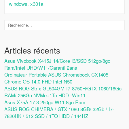
windows
,
x301a
Articles récents
Asus Vivobook X415J 14/Core I3/SSD 512go/8go
Ram/Intel UHD/W11/Garanti 2ans
Ordinateur Portable ASUS Chromebook CX1405
Chrome OS 14,0 FHD Intel N50
ASUS ROG Strix GL504GM-I7-8750H/GTX 1060/16Go
RAM/ 256Go NVMe+1To HDD -Win11
Asus X75A 17.3 250go W11 8go Ram
ASUS ROG CHIMERA / GTX 1080 8GB/ 32Gb / I7-
7820HK / 512 SSD / 1TO HDD / 144HZ