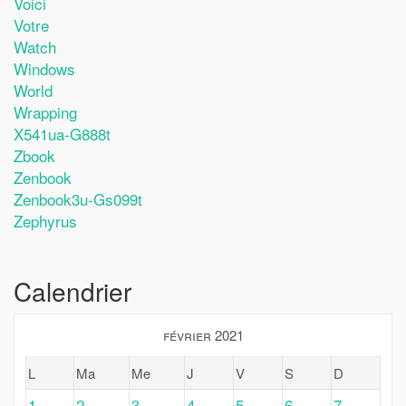
Voici
Votre
Watch
Windows
World
Wrapping
X541ua-G888t
Zbook
Zenbook
Zenbook3u-Gs099t
Zephyrus
Calendrier
février 2021
L
Ma
Me
J
V
S
D
1
2
3
4
5
6
7