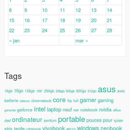
8
9
10
11
12
13
14
15
16
17
18
19
20
21
22
23
24
25
26
27
28
« jan
mar »
Tags
asus
16go
avec
16gb
128gb
256gb
500go
156''
256go
500gb
512go
core
gamer
gaming
batterie
chromebook
full
flip
celeron
intel
laptop
neuf
nvidia
geforce
notebook
noir
office
garantie
portable
ordinateur
pouces
pour
ryzen
pentium
oled
windows
vivobook
zenbook
strix
tactile
ultrabook
win10