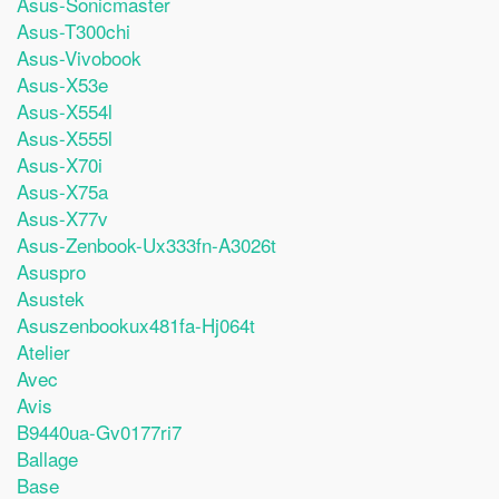
Asus-Sonicmaster
Asus-T300chi
Asus-Vivobook
Asus-X53e
Asus-X554l
Asus-X555l
Asus-X70i
Asus-X75a
Asus-X77v
Asus-Zenbook-Ux333fn-A3026t
Asuspro
Asustek
Asuszenbookux481fa-Hj064t
Atelier
Avec
Avis
B9440ua-Gv0177ri7
Ballage
Base