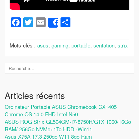
Facebook
Twitter
Email
Partager
Share
Mots-clés :
asus
,
gaming
,
portable
,
sentation
,
strix
Articles récents
Ordinateur Portable ASUS Chromebook CX1405
Chrome OS 14,0 FHD Intel N50
ASUS ROG Strix GL504GM-I7-8750H/GTX 1060/16Go
RAM/ 256Go NVMe+1To HDD -Win11
Asus X75A 17.3 250go W11 8go Ram