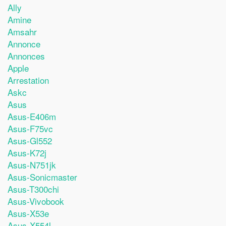
Ally
Amine
Amsahr
Annonce
Annonces
Apple
Arrestation
Askc
Asus
Asus-E406m
Asus-F75vc
Asus-Gl552
Asus-K72j
Asus-N751jk
Asus-Sonicmaster
Asus-T300chi
Asus-Vivobook
Asus-X53e
Asus-X554l