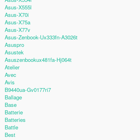
Asus-X555l
Asus-X70i
Asus-X75a
Asus-X77v
Asus-Zenbook-Ux333fn-A3026t
Asuspro
Asustek
Asuszenbookux481fa-Hj064t
Atelier
Avec
Avis
B9440ua-Gv0177ri7
Ballage
Base
Batterie
Batteries
Battle
Best