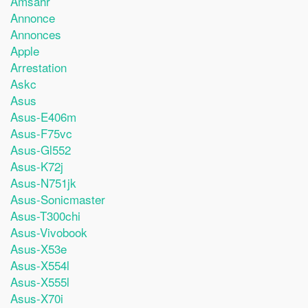
Amsahr
Annonce
Annonces
Apple
Arrestation
Askc
Asus
Asus-E406m
Asus-F75vc
Asus-Gl552
Asus-K72j
Asus-N751jk
Asus-Sonicmaster
Asus-T300chi
Asus-Vivobook
Asus-X53e
Asus-X554l
Asus-X555l
Asus-X70i