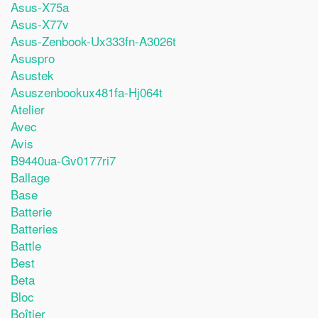
Asus-X75a
Asus-X77v
Asus-Zenbook-Ux333fn-A3026t
Asuspro
Asustek
Asuszenbookux481fa-Hj064t
Atelier
Avec
Avis
B9440ua-Gv0177ri7
Ballage
Base
Batterie
Batteries
Battle
Best
Beta
Bloc
Boîtier