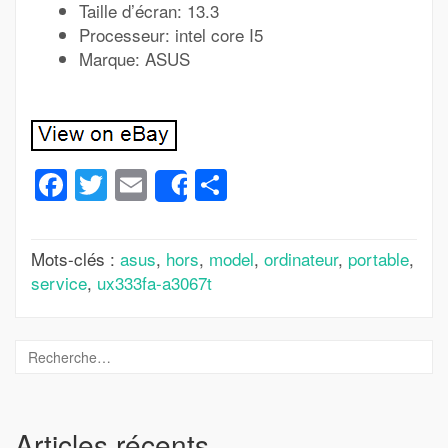
Taille d’écran: 13.3
Processeur: intel core I5
Marque: ASUS
Facebook
Twitter
Email
Partager
Share
Mots-clés :
asus
,
hors
,
model
,
ordinateur
,
portable
,
service
,
ux333fa-a3067t
Articles récents