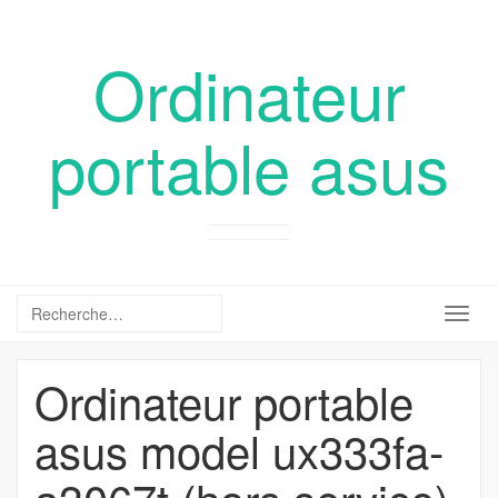
Ordinateur
portable asus
Togg
navig
Ordinateur portable
asus model ux333fa-