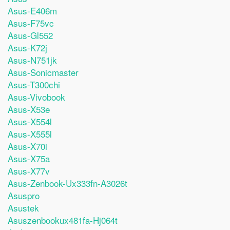
Asus-E406m
Asus-F75vc
Asus-Gl552
Asus-K72j
Asus-N751jk
Asus-Sonicmaster
Asus-T300chi
Asus-Vivobook
Asus-X53e
Asus-X554l
Asus-X555l
Asus-X70i
Asus-X75a
Asus-X77v
Asus-Zenbook-Ux333fn-A3026t
Asuspro
Asustek
Asuszenbookux481fa-Hj064t