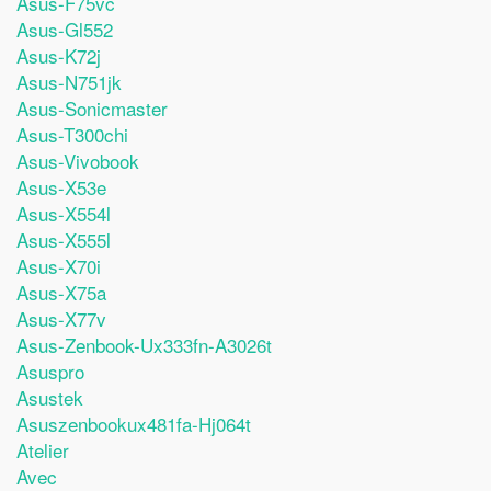
Asus-F75vc
Asus-Gl552
Asus-K72j
Asus-N751jk
Asus-Sonicmaster
Asus-T300chi
Asus-Vivobook
Asus-X53e
Asus-X554l
Asus-X555l
Asus-X70i
Asus-X75a
Asus-X77v
Asus-Zenbook-Ux333fn-A3026t
Asuspro
Asustek
Asuszenbookux481fa-Hj064t
Atelier
Avec