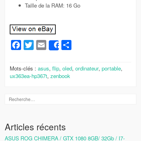
Taille de la RAM: 16 Go
Facebook
Twitter
Email
Partager
Share
Mots-clés :
asus
,
flip
,
oled
,
ordinateur
,
portable
,
ux363ea-hp367t
,
zenbook
Articles récents
ASUS ROG CHIMERA / GTX 1080 8GB/ 32Gb / I7-