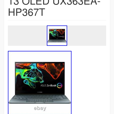
13 OLED UX363EA-
HP367T