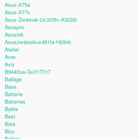
Asus-X75a
Asus-X77v
Asus-Zenbook-Ux333fn-A3026t
Asuspro
Asustek
Asuszenbookux481fa-Hj064t
Atelier
Avec
Avis
B9440ua-Gv0177ri7
Ballage
Base
Batterie
Batteries
Battle
Best
Beta
Bloc
Boîtier