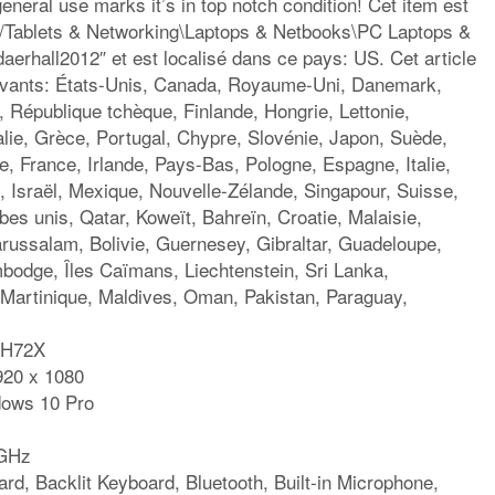
eneral use marks it’s in top notch condition! Cet item est
s/Tablets & Networking\Laptops & Netbooks\PC Laptops &
aerhall2012″ et est localisé dans ce pays: US. Cet article
uivants: États-Unis, Canada, Royaume-Uni, Danemark,
 République tchèque, Finlande, Hongrie, Lettonie,
ralie, Grèce, Portugal, Chypre, Slovénie, Japon, Suède,
, France, Irlande, Pays-Bas, Pologne, Espagne, Italie,
 Israël, Mexique, Nouvelle-Zélande, Singapour, Suisse,
es unis, Qatar, Koweït, Bahreïn, Croatie, Malaisie,
ussalam, Bolivie, Guernesey, Gibraltar, Guadeloupe,
bodge, Îles Caïmans, Liechtenstein, Sri Lanka,
artinique, Maldives, Oman, Pakistan, Paraguay,
DH72X
920 x 1080
dows 10 Pro
 GHz
rd, Backlit Keyboard, Bluetooth, Built-in Microphone,