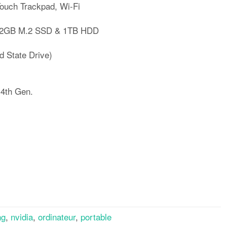
Touch Trackpad, Wi-Fi
512GB M.2 SSD & 1TB HDD
d State Drive)
 4th Gen.
rtager
ng
,
nvidia
,
ordinateur
,
portable