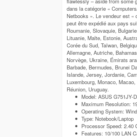
flawlessly – aside from some g
dans la catégorie « Computer
Netbooks ». Le vendeur est « d
peut être expédié aux pays s
Roumanie, Slovaquie, Bulgarie,
Lituanie, Malte, Estonie, Aust
Corée du Sud, Taïwan, Belgique
Allemagne, Autriche, Bahamas,
Norvège, Ukraine, Émirats arab
Barbade, Bermudes, Brunei Dar
Islande, Jersey, Jordanie, Cam
Luxembourg, Monaco, Macao, M
Réunion, Uruguay.
Model: ASUS G751JY-
Maximum Resolution: 1
Operating System: Win
Type: Notebook/Laptop
Processor Speed: 2.40
Features: 10/100 LAN Ca