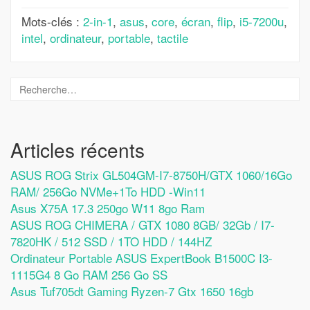
Mots-clés :
2-in-1
,
asus
,
core
,
écran
,
flip
,
i5-7200u
,
intel
,
ordinateur
,
portable
,
tactile
Articles récents
ASUS ROG Strix GL504GM-I7-8750H/GTX 1060/16Go
RAM/ 256Go NVMe+1To HDD -Win11
Asus X75A 17.3 250go W11 8go Ram
ASUS ROG CHIMERA / GTX 1080 8GB/ 32Gb / I7-
7820HK / 512 SSD / 1TO HDD / 144HZ
Ordinateur Portable ASUS ExpertBook B1500C I3-
1115G4 8 Go RAM 256 Go SS
Asus Tuf705dt Gaming Ryzen-7 Gtx 1650 16gb