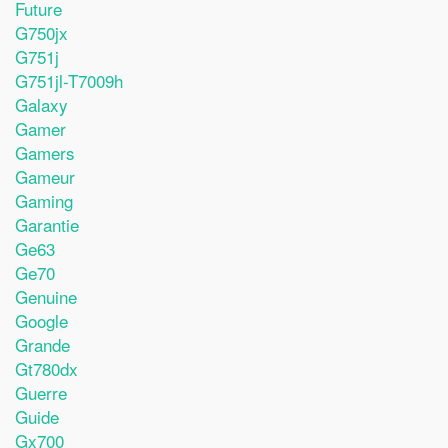
Future
G750jx
G751j
G751jl-T7009h
Galaxy
Gamer
Gamers
Gameur
Gaming
Garantie
Ge63
Ge70
Genuine
Google
Grande
Gt780dx
Guerre
Guide
Gx700