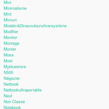
Mini
Minimalisme
Mint
Mixium
Modelc423nacouleursilversystème
Modifier
Monitor
Montage
Monter
Mosa
Most
Mybluestore
N505
Négocier
Netbook
Netbookultraportable
Neuf
Non Classé
Notebook