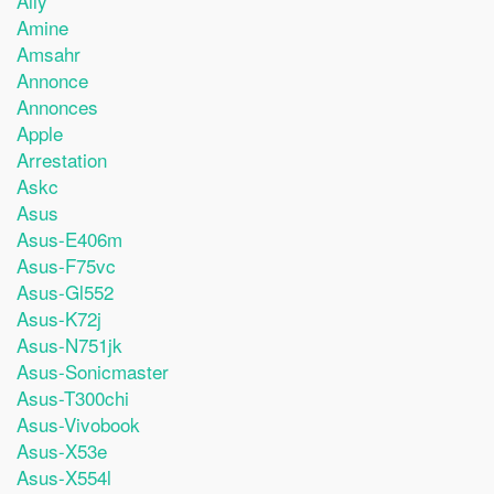
Ally
Amine
Amsahr
Annonce
Annonces
Apple
Arrestation
Askc
Asus
Asus-E406m
Asus-F75vc
Asus-Gl552
Asus-K72j
Asus-N751jk
Asus-Sonicmaster
Asus-T300chi
Asus-Vivobook
Asus-X53e
Asus-X554l