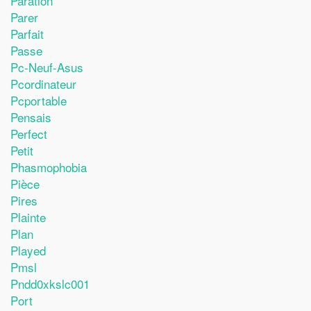
Paration
Parer
Parfait
Passe
Pc-Neuf-Asus
Pcordinateur
Pcportable
Pensais
Perfect
Petit
Phasmophobia
Pièce
Pires
Plainte
Plan
Played
Pmsl
Pndd0xkslc001
Port