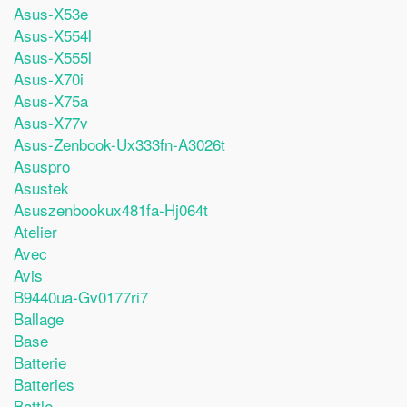
Asus-X53e
Asus-X554l
Asus-X555l
Asus-X70i
Asus-X75a
Asus-X77v
Asus-Zenbook-Ux333fn-A3026t
Asuspro
Asustek
Asuszenbookux481fa-Hj064t
Atelier
Avec
Avis
B9440ua-Gv0177ri7
Ballage
Base
Batterie
Batteries
Battle