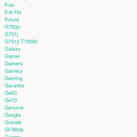
Fran
Full-Hd
Future
G750jx
G751j
G751jl-T7009h
Galaxy
Gamer
Gamers
Gameur
Gaming
Garantie
Ge63
Ge70
Genuine
Google
Grande
Gt780dx
Guerre