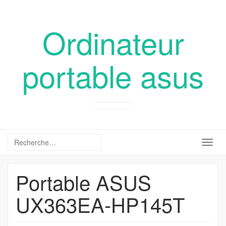
Ordinateur
portable asus
Togg
navig
Portable ASUS
UX363EA-HP145T