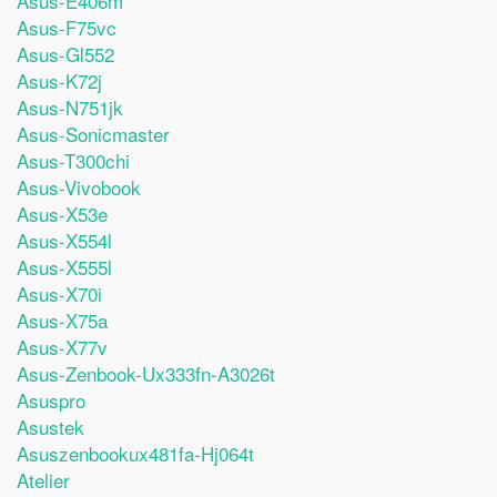
Asus-E406m
Asus-F75vc
Asus-Gl552
Asus-K72j
Asus-N751jk
Asus-Sonicmaster
Asus-T300chi
Asus-Vivobook
Asus-X53e
Asus-X554l
Asus-X555l
Asus-X70i
Asus-X75a
Asus-X77v
Asus-Zenbook-Ux333fn-A3026t
Asuspro
Asustek
Asuszenbookux481fa-Hj064t
Atelier