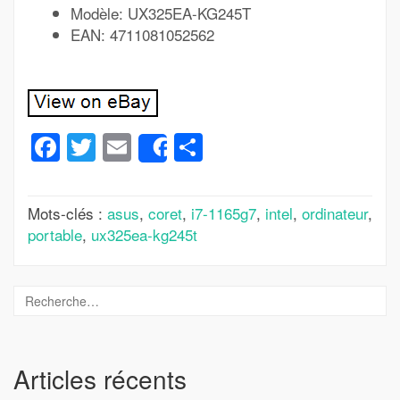
Modèle: UX325EA-KG245T
EAN: 4711081052562
Facebook
Twitter
Email
Partager
Share
Mots-clés :
asus
,
coret
,
i7-1165g7
,
intel
,
ordinateur
,
portable
,
ux325ea-kg245t
Articles récents