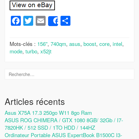
Facebook
Twitter
Email
Partager
Share
Mots-clés :
156''
,
740qm
,
asus
,
boost
,
core
,
intel
,
mode
,
turbo
,
x52jt
Articles récents
Asus X75A 17.3 250go W11 8go Ram
ASUS ROG CHIMERA / GTX 1080 8GB/ 32Gb / I7-
7820HK / 512 SSD / 1TO HDD / 144HZ
Ordinateur Portable ASUS ExpertBook B1500C I3-