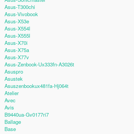
Asus-T300chi
Asus-Vivobook
Asus-X53e
Asus-X554l
Asus-X555l
Asus-X70i
Asus-X75a
Asus-X77v
Asus-Zenbook-Ux333fn-A3026t
Asuspro
Asustek
Asuszenbookux481fa-Hj064t
Atelier
Avec
Avis
B9440ua-Gv0177ri7
Ballage
Base