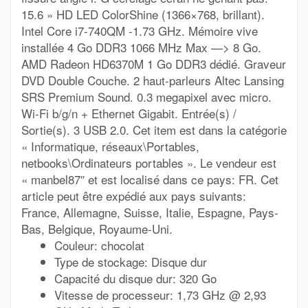
15.6 » HD LED ColorShine (1366×768, brillant).
Intel Core i7-740QM -1.73 GHz. Mémoire vive
installée 4 Go DDR3 1066 MHz Max —> 8 Go.
AMD Radeon HD6370M 1 Go DDR3 dédié. Graveur
DVD Double Couche. 2 haut-parleurs Altec Lansing
SRS Premium Sound. 0.3 megapixel avec micro.
Wi-Fi b/g/n + Ethernet Gigabit. Entrée(s) /
Sortie(s). 3 USB 2.0. Cet item est dans la catégorie
« Informatique, réseaux\Portables,
netbooks\Ordinateurs portables ». Le vendeur est
« manbel87″ et est localisé dans ce pays: FR. Cet
article peut être expédié aux pays suivants:
France, Allemagne, Suisse, Italie, Espagne, Pays-
Bas, Belgique, Royaume-Uni.
Couleur: chocolat
Type de stockage: Disque dur
Capacité du disque dur: 320 Go
Vitesse de processeur: 1,73 GHz @ 2,93