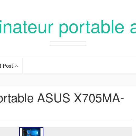
inateur portable 
t Post
portable ASUS X705MA-