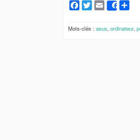
Facebook
Twitter
Email
Pa
Share
Mots-clés :
asus
,
ordinateur
,
p