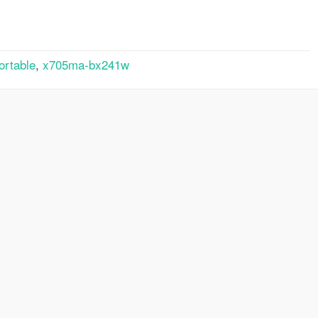
rtager
ortable
,
x705ma-bx241w