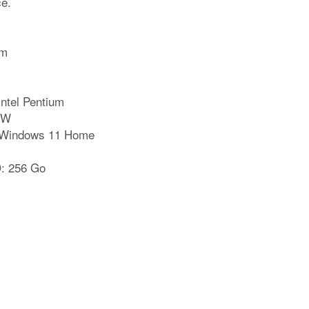
ce.
um
Intel Pentium
1W
: Windows 11 Home
D: 256 Go