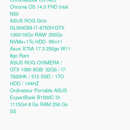
Chrome OS 14,0 FHD Intel
N50
ASUS ROG Strix
GL504GM-I7-8750H/GTX
1060/16Go RAM/ 256Go
NVMe+1To HDD -Win11
Asus X75A 17.3 250go W11
8go Ram
ASUS ROG CHIMERA /
GTX 1080 8GB/ 32Gb / I7-
7820HK / 512 SSD / 1TO
HDD / 144HZ
Ordinateur Portable ASUS
ExpertBook B1500C I3-
1115G4 8 Go RAM 256 Go
SS