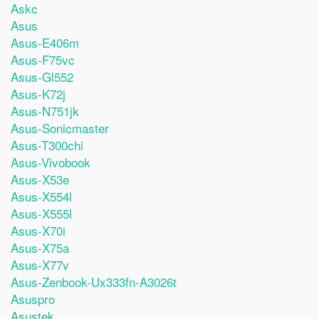
Askc
Asus
Asus-E406m
Asus-F75vc
Asus-Gl552
Asus-K72j
Asus-N751jk
Asus-Sonicmaster
Asus-T300chi
Asus-Vivobook
Asus-X53e
Asus-X554l
Asus-X555l
Asus-X70i
Asus-X75a
Asus-X77v
Asus-Zenbook-Ux333fn-A3026t
Asuspro
Asustek