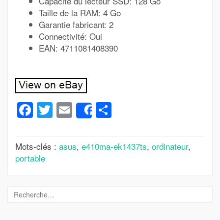
Capacité du lecteur SSD: 128 Go
Taille de la RAM: 4 Go
Garantie fabricant: 2
Connectivité: Oui
EAN: 4711081408390
Facebook
Twitter
Email
Partager
Share
Mots-clés :
asus
,
e410ma-ek1437ts
,
ordinateur
,
portable