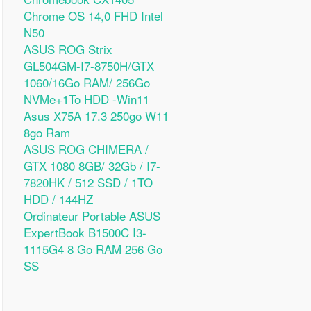
Chrome OS 14,0 FHD Intel
N50
ASUS ROG Strix
GL504GM-I7-8750H/GTX
1060/16Go RAM/ 256Go
NVMe+1To HDD -Win11
Asus X75A 17.3 250go W11
8go Ram
ASUS ROG CHIMERA /
GTX 1080 8GB/ 32Gb / I7-
7820HK / 512 SSD / 1TO
HDD / 144HZ
Ordinateur Portable ASUS
ExpertBook B1500C I3-
1115G4 8 Go RAM 256 Go
SS