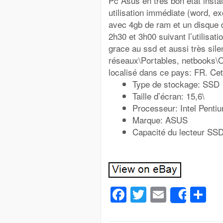
Pc Asus en très bon état instal
utilisation immédiate (word, ex
avec 4gb de ram et un disque d
2h30 et 3h00 suivant l’utilisati
grace au ssd et aussi très sile
réseaux\Portables, netbooks\O
localisé dans ce pays: FR. Cet
Type de stockage: SSD
Taille d’écran: 15,6\
Processeur: Intel Penti
Marque: ASUS
Capacité du lecteur SS
Facebook
Twitter
Email
Pa
Share