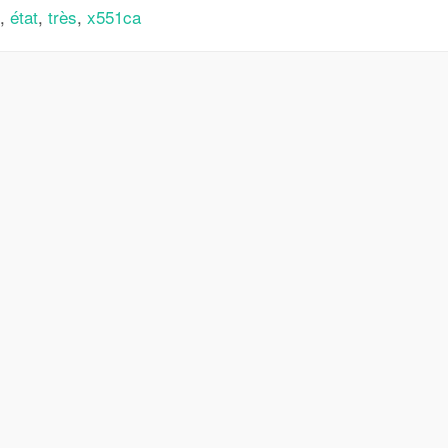
,
état
,
très
,
x551ca