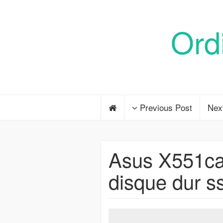
Ord
Previous Post
Nex
Asus X551ca 
disque dur s