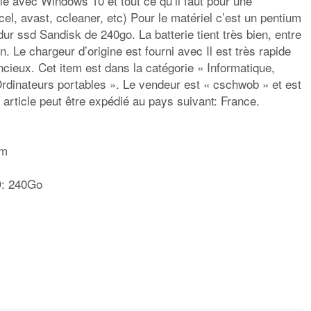
lé avec Windows 10 et tout ce qu’il faut pour une
cel, avast, ccleaner, etc) Pour le matériel c’est un pentium
ur ssd Sandisk de 240go. La batterie tient très bien, entre
on. Le chargeur d’origine est fourni avec Il est très rapide
ncieux. Cet item est dans la catégorie « Informatique,
rdinateurs portables ». Le vendeur est « cschwob » et est
 article peut être expédié au pays suivant: France.
um
D: 240Go
rtager