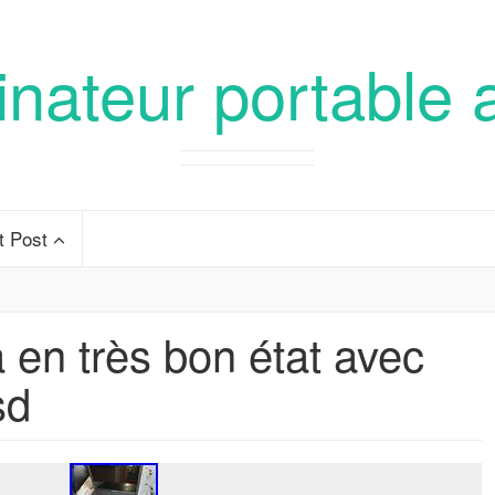
inateur portable 
t Post
en très bon état avec
sd