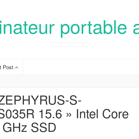
inateur portable 
t Post
ZEPHYRUS-S-
35R 15.6 » Intel Core
2 GHz SSD