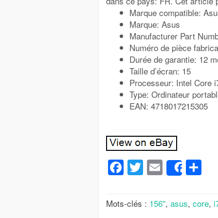
dans ce pays: FR. Cet article 
Marque compatible: Asu
Marque: Asus
Manufacturer Part Num
Numéro de pièce fabri
Durée de garantie: 12 m
Taille d’écran: 15
Processeur: Intel Core 
Type: Ordinateur portab
EAN: 4718017215305
Facebook
Twitter
Email
Pa
Share
Mots-clés :
156''
,
asus
,
core
,
i