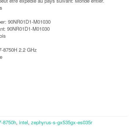
peut être expédié au pays suivant: Monde entier.
s
ber: 90NR01D1-M01030
cant: 90NR01D1-M01030
ois
i7-8750H 2.2 GHz
le
rtager
7-8750h
,
intel
,
zephyrus-s-gx535gx-es035r