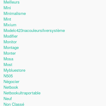
Meilleurs
Mini
Minimalisme
Mint
Mixium
Modelc423nacouleursilversystème
Modifier
Monitor
Montage
Monter
Mosa
Most
Mybluestore
N505
Négocier
Netbook
Netbookultraportable
Neuf
Non Classé