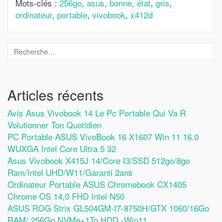
Mots-clés :
256go
,
asus
,
bonne
,
état
,
gris
,
ordinateur
,
portable
,
vivobook
,
x412d
Articles récents
Avis Asus Vivobook 14 Le Pc Portable Qui Va R
Volutionner Ton Quotidien
PC Portable ASUS VivoBook 16 X1607 Win 11 16.0
WUXGA Intel Core Ultra 5 32
Asus Vivobook X415J 14/Core I3/SSD 512go/8go
Ram/Intel UHD/W11/Garanti 2ans
Ordinateur Portable ASUS Chromebook CX1405
Chrome OS 14,0 FHD Intel N50
ASUS ROG Strix GL504GM-I7-8750H/GTX 1060/16Go
RAM/ 256Go NVMe+1To HDD -Win11