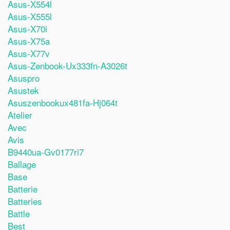
Asus-X554l
Asus-X555l
Asus-X70i
Asus-X75a
Asus-X77v
Asus-Zenbook-Ux333fn-A3026t
Asuspro
Asustek
Asuszenbookux481fa-Hj064t
Atelier
Avec
Avis
B9440ua-Gv0177ri7
Ballage
Base
Batterie
Batteries
Battle
Best