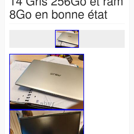
14 Gris 256Go et ram
8Go en bonne état