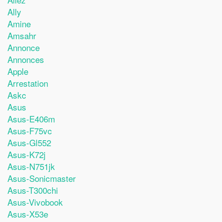
Ally
Amine
Amsahr
Annonce
Annonces
Apple
Arrestation
Askc
Asus
Asus-E406m
Asus-F75vc
Asus-Gl552
Asus-K72j
Asus-N751jk
Asus-Sonicmaster
Asus-T300chi
Asus-Vivobook
Asus-X53e