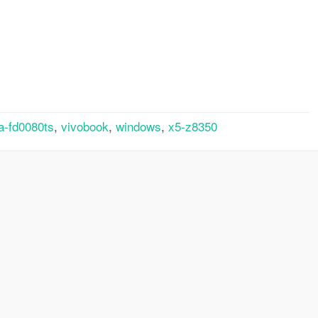
rtager
a-fd0080ts
,
vivobook
,
windows
,
x5-z8350