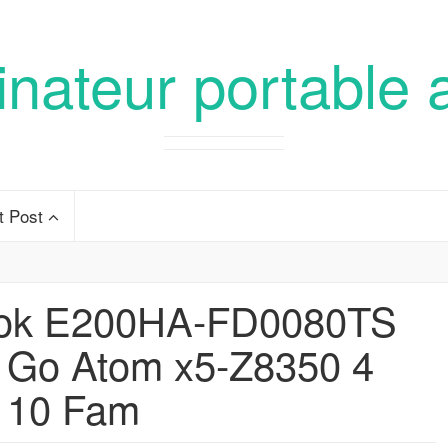
inateur portable 
t Post
ook E200HA-FD0080TS
 Go Atom x5-Z8350 4
 10 Fam