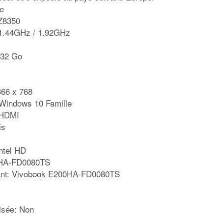
le
Z8350
 1.44GHz / 1.92GHz
 32 Go
366 x 768
 Windows 10 Famille
 HDMI
is
ntel HD
0HA-FD0080TS
cant: Vivobook E200HA-FD0080TS
isée: Non