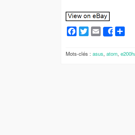
Facebook
Twitter
Email
Pa
Share
Mots-clés :
asus
,
atom
,
e200h