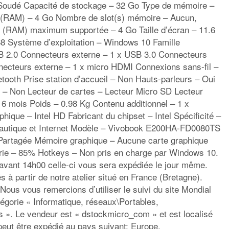
 Soudé Capacité de stockage – 32 Go Type de mémoire –
RAM) – 4 Go Nombre de slot(s) mémoire – Aucun,
(RAM) maximum supportée – 4 Go Taille d’écran – 11.6
68 Système d’exploitation – Windows 10 Famille
B 2.0 Connecteurs externe – 1 x USB 3.0 Connecteurs
ecteurs externe – 1 x micro HDMI Connexions sans-fil –
etooth Prise station d’accueil – Non Hauts-parleurs – Oui
 – Non Lecteur de cartes – Lecteur Micro SD Lecteur
 6 mois Poids – 0.98 Kg Contenu additionnel – 1 x
hique – Intel HD Fabricant du chipset – Intel Spécificité –
eautique et Internet Modèle – Vivobook E200HA-FD0080TS
Partagée Mémoire graphique – Aucune carte graphique
erie – 85% Hotkeys – Non pris en charge par Windows 10.
vant 14h00 celle-ci vous sera expédiée le jour même.
 à partir de notre atelier situé en France (Bretagne).
Nous vous remercions d’utiliser le suivi du site Mondial
tégorie « Informatique, réseaux\Portables,
s ». Le vendeur est « dstockmicro_com » et est localisé
peut être expédié au pays suivant: Europe.