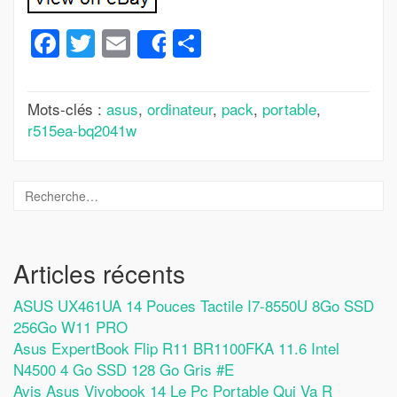
Facebook
Twitter
Email
Partager
Share
Mots-clés :
asus
,
ordinateur
,
pack
,
portable
,
r515ea-bq2041w
Articles récents
ASUS UX461UA 14 Pouces Tactile I7-8550U 8Go SSD
256Go W11 PRO
Asus ExpertBook Flip R11 BR1100FKA 11.6 Intel
N4500 4 Go SSD 128 Go Gris #E
Avis Asus Vivobook 14 Le Pc Portable Qui Va R