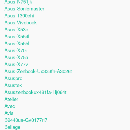
Asus-N751jk
Asus-Sonicmaster
Asus-T300chi
Asus-Vivobook
Asus-X53e
Asus-X554l
Asus-X555l
Asus-X70i
Asus-X75a
Asus-X77v
Asus-Zenbook-Ux333fn-A3026t
Asuspro
Asustek
Asuszenbookux481fa-Hj064t
Atelier
Avec
Avis
B9440ua-Gv0177ri7
Ballage