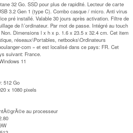
ane 32 Go. SSD pour plus de rapidité. Lecteur de carte
SB 3.2 Gen 1 (type C). Combo casque / micro. Anti virus
ice pré installé. Valable 30 jours après activation. Filtre de
uillage de l\’ordinateur. Par mot de passe. Intégré au touch
 Non. Dimensions l x h x p. 1.6 x 23.5 x 32.4 cm. Cet item
atique, réseaux\Portables, netbooks\Ordinateurs
boulanger-com » et est localisé dans ce pays: FR. Cet
ys suivant: France.
: Windows 11
D: 512 Go
20 x 1080 pixels
IntÃ©grÃ©e au processeur
2.80
99W
 512