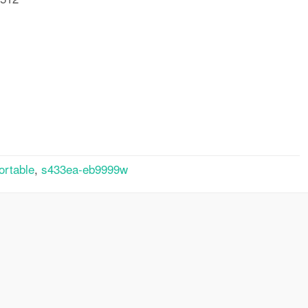
rtager
ortable
,
s433ea-eb9999w