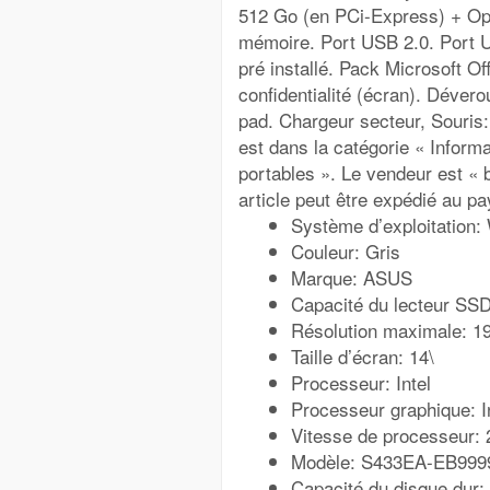
512 Go (en PCi-Express) + Opt
mémoire. Port USB 2.0. Port U
pré installé. Pack Microsoft Off
confidentialité (écran). Dévero
pad. Chargeur secteur, Souris:
est dans la catégorie « Inform
portables ». Le vendeur est « 
article peut être expédié au pa
Système d’exploitation
Couleur: Gris
Marque: ASUS
Capacité du lecteur SS
Résolution maximale: 19
Taille d’écran: 14\
Processeur: Intel
Processeur graphique: 
Vitesse de processeur: 
Modèle: S433EA-EB99
Capacité du disque dur: