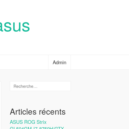
asus
Admin
Articles récents
ASUS ROG Strix
GL504GM-I7-8750H/GTX