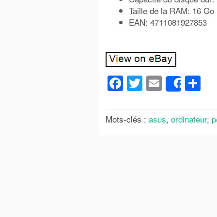
Taille de la RAM: 16 Go
EAN: 4711081927853
Facebook
Twitter
Email
Pa
Share
Mots-clés :
asus
,
ordinateur
,
p