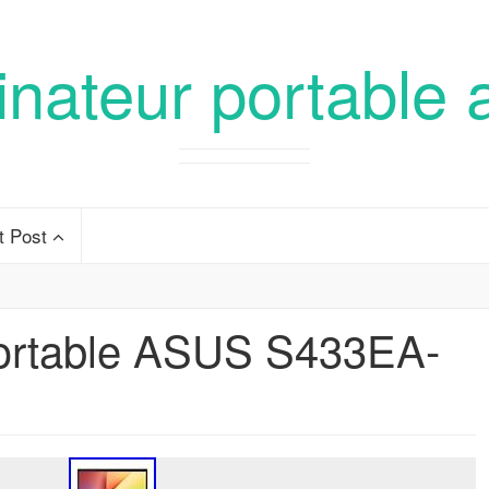
inateur portable 
t Post
portable ASUS S433EA-