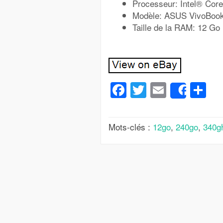
Processeur: Intel® Cor
Modèle: ASUS VivoBoo
Taille de la RAM: 12 Go
Facebook
Twitter
Email
Pa
Share
Mots-clés :
12go
,
240go
,
340g