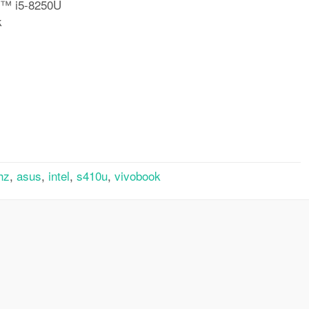
e™ i5-8250U
k
rtager
hz
,
asus
,
intel
,
s410u
,
vivobook