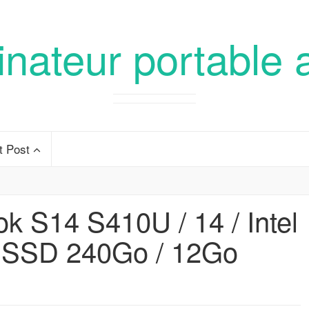
inateur portable 
t Post
k S14 S410U / 14 / Intel
/ SSD 240Go / 12Go