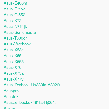
Asus-E406m
Asus-F75vc
Asus-Gl552
Asus-K72j
Asus-N751jk
Asus-Sonicmaster
Asus-T300chi
Asus-Vivobook
Asus-X53e
Asus-X554l
Asus-X555l
Asus-X70i
Asus-X75a
Asus-X77v
Asus-Zenbook-Ux333fn-A3026t
Asuspro
Asustek
Asuszenbookux481fa-Hj064t
Atelier