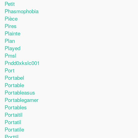
Petit
Phasmophobia
Pièce
Pires
Plainte
Plan
Played
Pmsl
Pndd0xkslc001
Port
Portabel
Portable
Portableasus
Portablegamer
Portables
Portaitil
Portatil
Portatile
Porttil