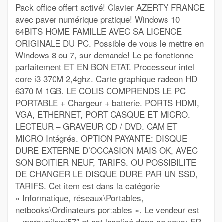
Pack office offert activé! Clavier AZERTY FRANCE
avec paver numérique pratique! Windows 10
64BITS HOME FAMILLE AVEC SA LICENCE
ORIGINALE DU PC. Possible de vous le mettre en
Windows 8 ou 7, sur demande! Le pc fonctionne
parfaitement ET EN BON ETAT. Processeur intel
core i3 370M 2,4ghz. Carte graphique radeon HD
6370 M 1GB. LE COLIS COMPRENDS LE PC
PORTABLE + Chargeur + batterie. PORTS HDMI,
VGA, ETHERNET, PORT CASQUE ET MICRO.
LECTEUR – GRAVEUR CD / DVD. CAM ET
MICRO Intégrés. OPTION PAYANTE: DISQUE
DURE EXTERNE D’OCCASION MAIS OK, AVEC
SON BOITIER NEUF, TARIFS. OU POSSIBILITE
DE CHANGER LE DISQUE DURE PAR UN SSD,
TARIFS. Cet item est dans la catégorie
« Informatique, réseaux\Portables,
netbooks\Ordinateurs portables ». Le vendeur est
« marsupilami57″ et est localisé dans ce pays: FR.