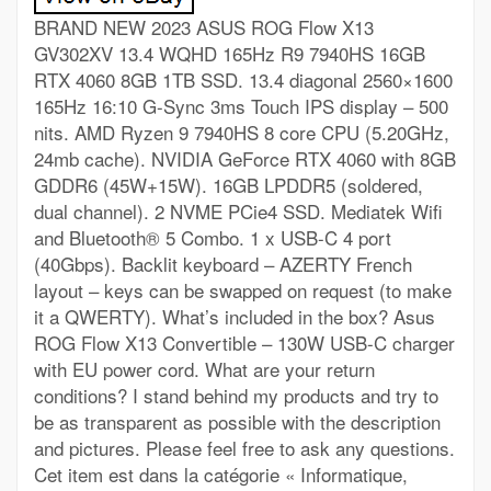
BRAND NEW 2023 ASUS ROG Flow X13
GV302XV 13.4 WQHD 165Hz R9 7940HS 16GB
RTX 4060 8GB 1TB SSD. 13.4 diagonal 2560×1600
165Hz 16:10 G-Sync 3ms Touch IPS display – 500
nits. AMD Ryzen 9 7940HS 8 core CPU (5.20GHz,
24mb cache). NVIDIA GeForce RTX 4060 with 8GB
GDDR6 (45W+15W). 16GB LPDDR5 (soldered,
dual channel). 2 NVME PCie4 SSD. Mediatek Wifi
and Bluetooth® 5 Combo. 1 x USB-C 4 port
(40Gbps). Backlit keyboard – AZERTY French
layout – keys can be swapped on request (to make
it a QWERTY). What’s included in the box? Asus
ROG Flow X13 Convertible – 130W USB-C charger
with EU power cord. What are your return
conditions? I stand behind my products and try to
be as transparent as possible with the description
and pictures. Please feel free to ask any questions.
Cet item est dans la catégorie « Informatique,