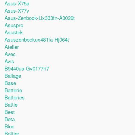
Asus-X75a
Asus-X77v
Asus-Zenbook-Ux333fn-A3026t
Asuspro
Asustek
Asuszenbookux481fa-Hj064t
Atelier
Avec
Avis
B9440ua-Gv0177ri7
Ballage
Base
Batterie
Batteries
Battle
Best
Beta
Bloc
Boîtier