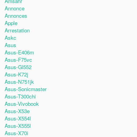
Amsahr
Annonce
Annonces
Apple
Arrestation
Askc
Asus
Asus-E406m
Asus-F75vc
Asus-Gl552
Asus-K72j
Asus-N751jk
Asus-Sonicmaster
Asus-T300chi
Asus-Vivobook
Asus-X53e
Asus-X554l
Asus-X555l
Asus-X70i