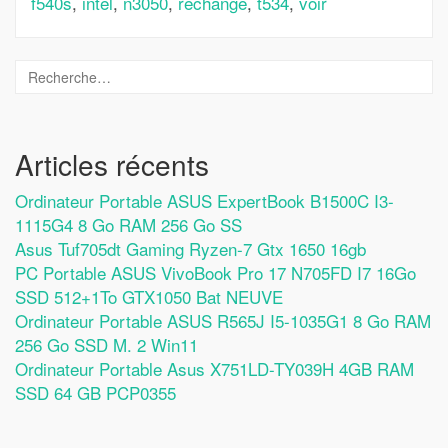
f540s
,
intel
,
n3050
,
rechange
,
t534
,
voir
Articles récents
Ordinateur Portable ASUS ExpertBook B1500C I3-
1115G4 8 Go RAM 256 Go SS
Asus Tuf705dt Gaming Ryzen-7 Gtx 1650 16gb
PC Portable ASUS VivoBook Pro 17 N705FD I7 16Go
SSD 512+1To GTX1050 Bat NEUVE
Ordinateur Portable ASUS R565J I5-1035G1 8 Go RAM
256 Go SSD M. 2 Win11
Ordinateur Portable Asus X751LD-TY039H 4GB RAM
SSD 64 GB PCP0355