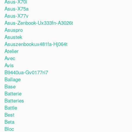
Asus-X70i
Asus-X75a
Asus-X77v
Asus-Zenbook-Ux333fn-A3026t
Asuspro
Asustek
Asuszenbookux481fa-Hj064t
Atelier
Avec
Avis
B9440ua-Gv0177ri7
Ballage
Base
Batterie
Batteries
Battle
Best
Beta
Bloc