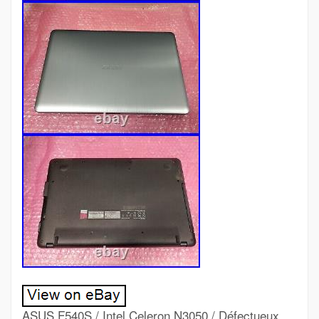
ASUS F540S / Intel Celeron N3050 / Défectueux