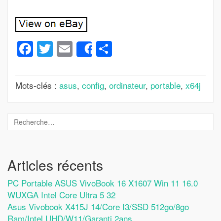
Facebook
Twitter
Email
Partager
Share
Mots-clés :
asus
,
config
,
ordinateur
,
portable
,
x64j
Articles récents
PC Portable ASUS VivoBook 16 X1607 Win 11 16.0
WUXGA Intel Core Ultra 5 32
Asus Vivobook X415J 14/Core I3/SSD 512go/8go
Ram/Intel UHD/W11/Garanti 2ans