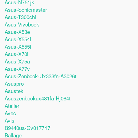
Asus-N751jk
Asus-Sonicmaster
Asus-T300chi
Asus-Vivobook
Asus-X53e
Asus-X554l
Asus-X555l
Asus-X70i
Asus-X75a
Asus-X77v
Asus-Zenbook-Ux333fn-A3026t
Asuspro
Asustek
Asuszenbookux481fa-Hj064t
Atelier
Avec
Avis
B9440ua-Gv0177ri7
Ballage