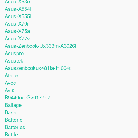
Asus-X53e
Asus-X554l
Asus-X555l
Asus-X70i
Asus-X75a
Asus-X77v
Asus-Zenbook-Ux333fn-A3026t
Asuspro
Asustek
Asuszenbookux481fa-Hj064t
Atelier
Avec
Avis
B9440ua-Gv0177ri7
Ballage
Base
Batterie
Batteries
Battle