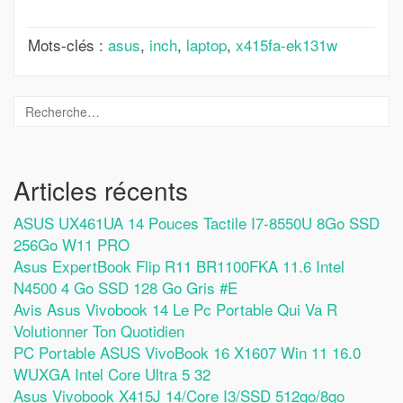
Mots-clés :
asus
,
inch
,
laptop
,
x415fa-ek131w
Articles récents
ASUS UX461UA 14 Pouces Tactile I7-8550U 8Go SSD
256Go W11 PRO
Asus ExpertBook Flip R11 BR1100FKA 11.6 Intel
N4500 4 Go SSD 128 Go Gris #E
Avis Asus Vivobook 14 Le Pc Portable Qui Va R
Volutionner Ton Quotidien
PC Portable ASUS VivoBook 16 X1607 Win 11 16.0
WUXGA Intel Core Ultra 5 32
Asus Vivobook X415J 14/Core I3/SSD 512go/8go