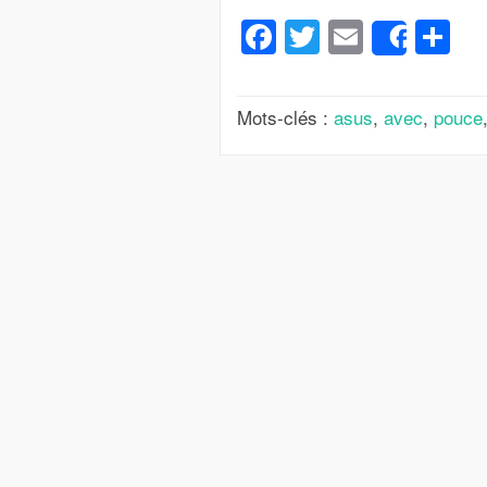
Facebook
Twitter
Email
Pa
Share
Mots-clés :
asus
,
avec
,
pouce