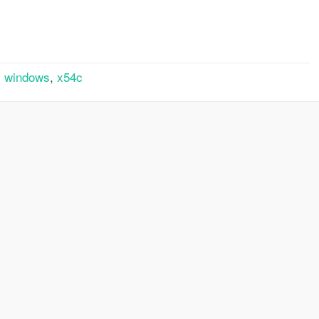
rtager
,
windows
,
x54c