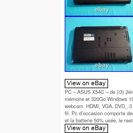
PC – ASUS X54C – de (i3) 2ém
mémoire et 320Go Windows 10 /
webcam. HDMI, VGA, DVD_ 3 US
fil. Pc d’occasion comporte des
et la batterie 50% usée, le res