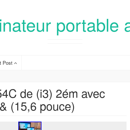
inateur portable 
t Post
C de (i3) 2ém avec
& (15,6 pouce)