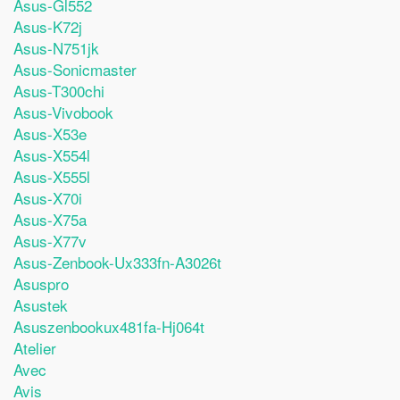
Asus-Gl552
Asus-K72j
Asus-N751jk
Asus-Sonicmaster
Asus-T300chi
Asus-Vivobook
Asus-X53e
Asus-X554l
Asus-X555l
Asus-X70i
Asus-X75a
Asus-X77v
Asus-Zenbook-Ux333fn-A3026t
Asuspro
Asustek
Asuszenbookux481fa-Hj064t
Atelier
Avec
Avis