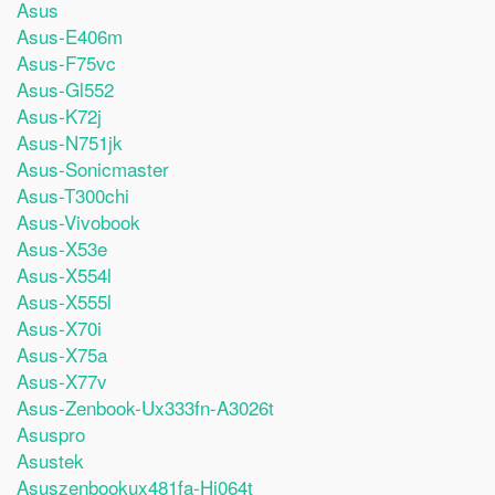
Asus
Asus-E406m
Asus-F75vc
Asus-Gl552
Asus-K72j
Asus-N751jk
Asus-Sonicmaster
Asus-T300chi
Asus-Vivobook
Asus-X53e
Asus-X554l
Asus-X555l
Asus-X70i
Asus-X75a
Asus-X77v
Asus-Zenbook-Ux333fn-A3026t
Asuspro
Asustek
Asuszenbookux481fa-Hj064t