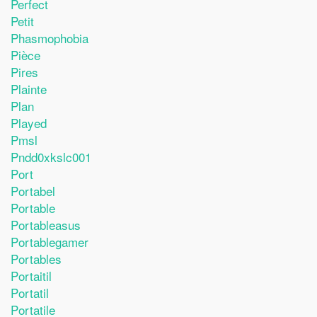
Perfect
Petit
Phasmophobia
Pièce
Pires
Plainte
Plan
Played
Pmsl
Pndd0xkslc001
Port
Portabel
Portable
Portableasus
Portablegamer
Portables
Portaitil
Portatil
Portatile