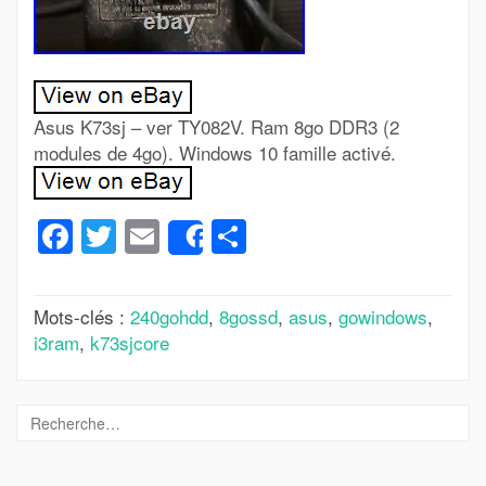
Asus K73sj – ver TY082V. Ram 8go DDR3 (2
modules de 4go). Windows 10 famille activé.
Facebook
Twitter
Email
Partager
Share
Mots-clés :
240gohdd
,
8gossd
,
asus
,
gowindows
,
i3ram
,
k73sjcore