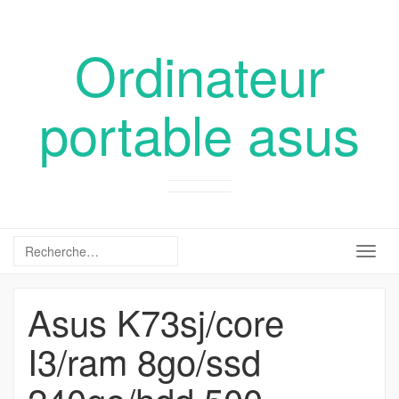
Ordinateur
portable asus
Togg
navig
Asus K73sj/core
I3/ram 8go/ssd