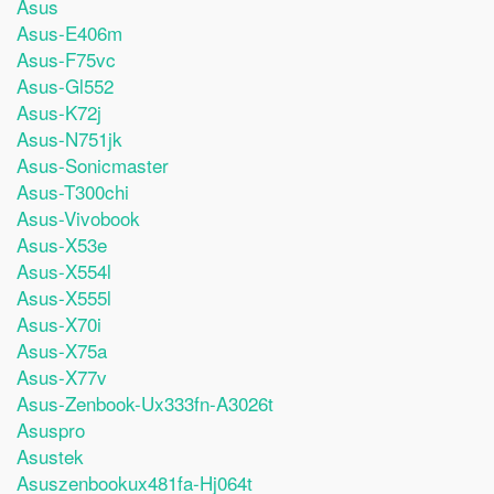
Asus
Asus-E406m
Asus-F75vc
Asus-Gl552
Asus-K72j
Asus-N751jk
Asus-Sonicmaster
Asus-T300chi
Asus-Vivobook
Asus-X53e
Asus-X554l
Asus-X555l
Asus-X70i
Asus-X75a
Asus-X77v
Asus-Zenbook-Ux333fn-A3026t
Asuspro
Asustek
Asuszenbookux481fa-Hj064t