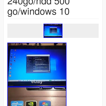
240go/hdd 500
go/windows 10