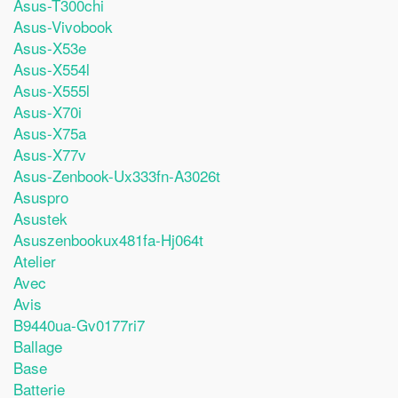
Asus-T300chi
Asus-Vivobook
Asus-X53e
Asus-X554l
Asus-X555l
Asus-X70i
Asus-X75a
Asus-X77v
Asus-Zenbook-Ux333fn-A3026t
Asuspro
Asustek
Asuszenbookux481fa-Hj064t
Atelier
Avec
Avis
B9440ua-Gv0177ri7
Ballage
Base
Batterie