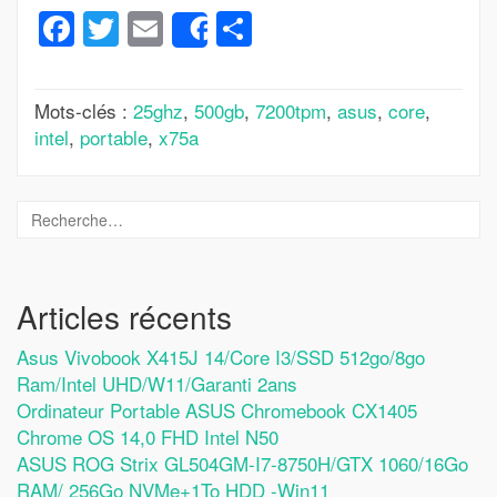
Facebook
Twitter
Email
Partager
Share
Mots-clés :
25ghz
,
500gb
,
7200tpm
,
asus
,
core
,
intel
,
portable
,
x75a
Articles récents
Asus Vivobook X415J 14/Core I3/SSD 512go/8go
Ram/Intel UHD/W11/Garanti 2ans
Ordinateur Portable ASUS Chromebook CX1405
Chrome OS 14,0 FHD Intel N50
ASUS ROG Strix GL504GM-I7-8750H/GTX 1060/16Go
RAM/ 256Go NVMe+1To HDD -Win11