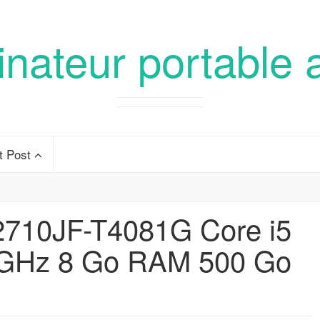
inateur portable 
t Post
710JF-T4081G Core i5
 GHz 8 Go RAM 500 Go