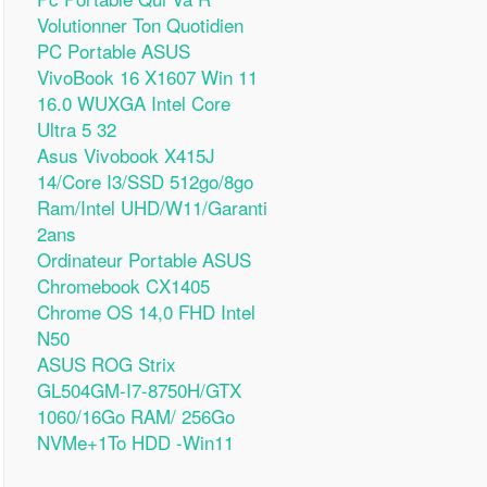
Volutionner Ton Quotidien
PC Portable ASUS
VivoBook 16 X1607 Win 11
16.0 WUXGA Intel Core
Ultra 5 32
Asus Vivobook X415J
14/Core I3/SSD 512go/8go
Ram/Intel UHD/W11/Garanti
2ans
Ordinateur Portable ASUS
Chromebook CX1405
Chrome OS 14,0 FHD Intel
N50
ASUS ROG Strix
GL504GM-I7-8750H/GTX
1060/16Go RAM/ 256Go
NVMe+1To HDD -Win11