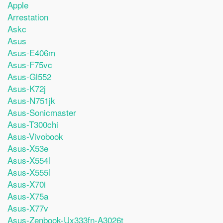
Apple
Arrestation
Askc
Asus
Asus-E406m
Asus-F75vc
Asus-Gl552
Asus-K72j
Asus-N751jk
Asus-Sonicmaster
Asus-T300chi
Asus-Vivobook
Asus-X53e
Asus-X554l
Asus-X555l
Asus-X70i
Asus-X75a
Asus-X77v
Asus-Zenbook-Ux333fn-A3026t