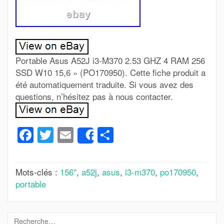
Portable Asus A52J i3-M370 2.53 GHZ 4 RAM 256
SSD W10 15,6 » (PO170950). Cette fiche produit a
été automatiquement traduite. Si vous avez des
questions, n’hésitez pas à nous contacter.
Facebook
Twitter
Email
Partager
Share
Mots-clés :
156''
,
a52j
,
asus
,
i3-m370
,
po170950
,
portable