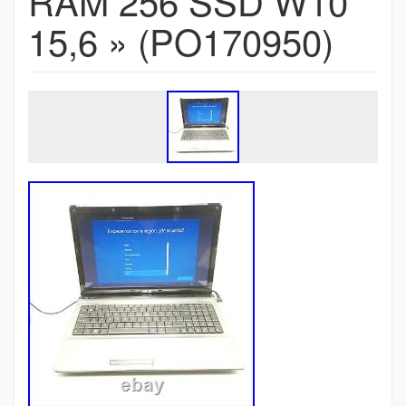
RAM 256 SSD W10
15,6 » (PO170950)