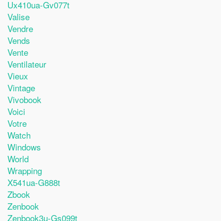
Ux410ua-Gv077t
Valise
Vendre
Vends
Vente
Ventilateur
Vieux
Vintage
Vivobook
Voici
Votre
Watch
Windows
World
Wrapping
X541ua-G888t
Zbook
Zenbook
Zenbook3u-Gs099t