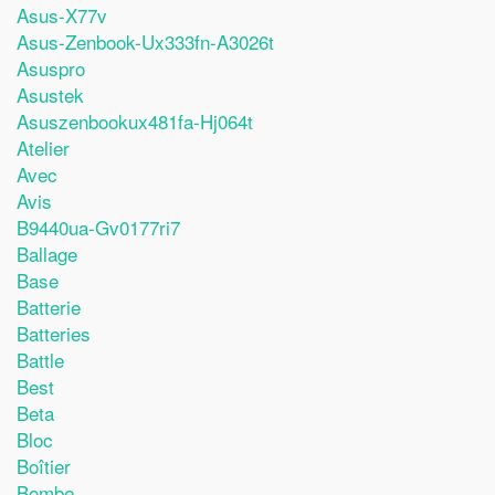
Asus-X77v
Asus-Zenbook-Ux333fn-A3026t
Asuspro
Asustek
Asuszenbookux481fa-Hj064t
Atelier
Avec
Avis
B9440ua-Gv0177ri7
Ballage
Base
Batterie
Batteries
Battle
Best
Beta
Bloc
Boîtier
Bombe