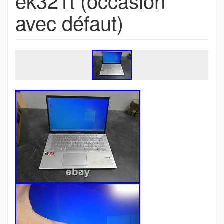
ek321t (occasion
avec défaut)