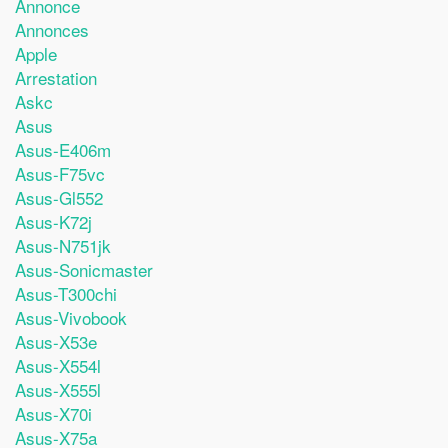
Annonce
Annonces
Apple
Arrestation
Askc
Asus
Asus-E406m
Asus-F75vc
Asus-Gl552
Asus-K72j
Asus-N751jk
Asus-Sonicmaster
Asus-T300chi
Asus-Vivobook
Asus-X53e
Asus-X554l
Asus-X555l
Asus-X70i
Asus-X75a